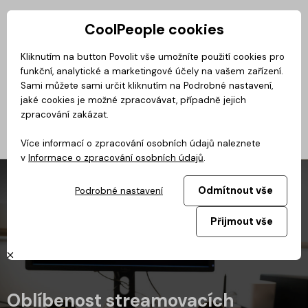
CoolPeople cookies
Privátní zóna
Kliknutím na button Povolit vše umožníte použití cookies pro
funkční, analytické a marketingové účely na vašem zařízení.
No
Magazín
BusinessClass
CoolMovie
CoolDialog
Podcast
Sami můžete sami určit kliknutím na Podrobné nastavení,
jaké cookies je možné zpracovávat, případně jejich
zpracování zakázat.
Více informací o zpracování osobních údajů naleznete
v
Informace o zpracování osobních údajů
.
Odmítnout vše
Podrobné nastavení
Přijmout vše
Oblíbenost streamovacích