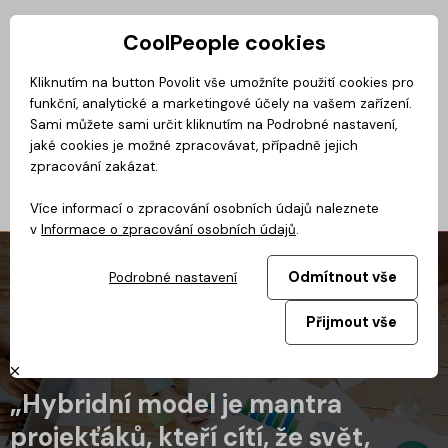
CoolPeople cookies
Privátní zóna
Kliknutím na button Povolit vše umožníte použití cookies pro
funkční, analytické a marketingové účely na vašem zařízení.
CoolDialog
Magazín
BusinessClass
CoolMovie
Podcast
No
Sami můžete sami určit kliknutím na Podrobné nastavení,
jaké cookies je možné zpracovávat, případně jejich
zpracování zakázat.
Více informací o zpracování osobních údajů naleznete
v
Informace o zpracování osobních údajů
.
Odmítnout vše
Podrobné nastavení
Přijmout vše
„Hybridní model je mantra
projekťáků, kteří cítí, že svět,