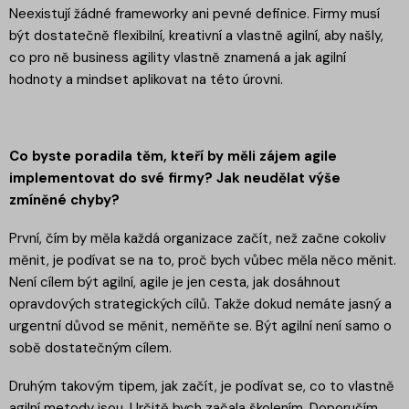
Neexistují žádné frameworky ani pevné definice. Firmy musí
být dostatečně flexibilní, kreativní a vlastně agilní, aby našly,
co pro ně business agility vlastně znamená a jak agilní
hodnoty a mindset aplikovat na této úrovni.
Co byste poradila těm, kteří by měli zájem agile
implementovat do své firmy? Jak neudělat výše
zmíněné chyby?
První, čím by měla každá organizace začít, než začne cokoliv
měnit, je podívat se na to, proč bych vůbec měla něco měnit.
Není cílem být agilní, agile je jen cesta, jak dosáhnout
opravdových strategických cílů. Takže dokud nemáte jasný a
urgentní důvod se měnit, neměňte se. Být agilní není samo o
sobě dostatečným cílem.
Druhým takovým tipem, jak začít, je podívat se, co to vlastně
agilní metody jsou. Určitě bych začala školením. Doporučím