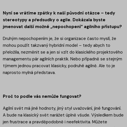
Nyní se vrátíme zpátky k naší původní otázce – tedy
stereotypy a předsudky o agile. Dokázala byste
jmenovat další možné „nepochopení“ agilního přístupu?
Druhým nepochopením je, že si organizace často myslí, že
mohou použít takzvaný hybridní model – tedy abych to
přeložila, nezměnit se a jen si vzít do klasického projektového
managementu pár agilních praktik. Nebo případně se stejným
týmem jednou pracovat klasicky, podruhé agilně. Ale to je
naprosto mylná představa.
Proč to podle vás nemůže fungovat?
Agilní svět má jiné hodnoty, jiný styl uvažování, jiné fungování.
A bude na klasický svět narážet úplně všude. Výsledkem bude
jen frustrace a pravděpodobně i neefektivita. Můžete