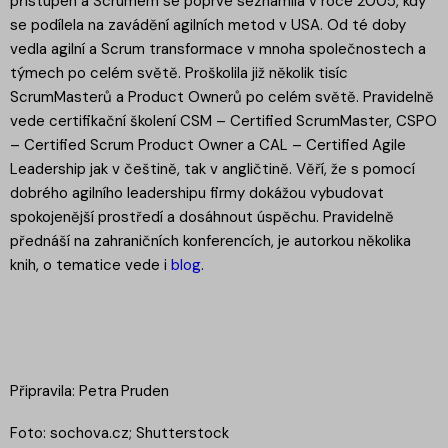
přístupen a Scrumem se poprvé seznámila v roce 2005, kdy
se podílela na zavádění agilních metod v USA. Od té doby
vedla agilní a Scrum transformace v mnoha společnostech a
týmech po celém světě. Proškolila již několik tisíc
ScrumMasterů a Product Ownerů po celém světě. Pravidelně
vede certifikační školení CSM – Certified ScrumMaster, CSPO
– Certified Scrum Product Owner a CAL – Certified Agile
Leadership jak v češtině, tak v angličtině. Věří, že s pomocí
dobrého agilního leadershipu firmy dokážou vybudovat
spokojenější prostředí a dosáhnout úspěchu. Pravidelně
přednáší na zahraničních konferencích, je autorkou několika
knih, o tematice vede i
blog
.
Připravila: Petra Pruden
Foto: sochova.cz; Shutterstock