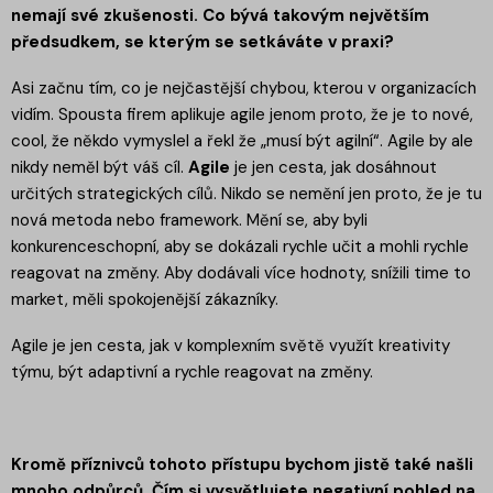
nemají své zkušenosti. Co bývá takovým největším
předsudkem, se kterým se setkáváte v praxi?
Asi začnu tím, co je nejčastější chybou, kterou v organizacích
vidím. Spousta firem aplikuje agile jenom proto, že je to nové,
cool, že někdo vymyslel a řekl že „musí být agilní“. Agile by ale
nikdy neměl být váš cíl.
Agile
je jen cesta, jak dosáhnout
určitých strategických cílů. Nikdo se nemění jen proto, že je tu
nová metoda nebo framework. Mění se, aby byli
konkurenceschopní, aby se dokázali rychle učit a mohli rychle
reagovat na změny. Aby dodávali více hodnoty, snížili time to
market, měli spokojenější zákazníky.
Agile je jen cesta, jak v komplexním světě využít kreativity
týmu, být adaptivní a rychle reagovat na změny.
Kromě příznivců tohoto přístupu bychom jistě také našli
mnoho odpůrců. Čím si vysvětlujete negativní pohled na