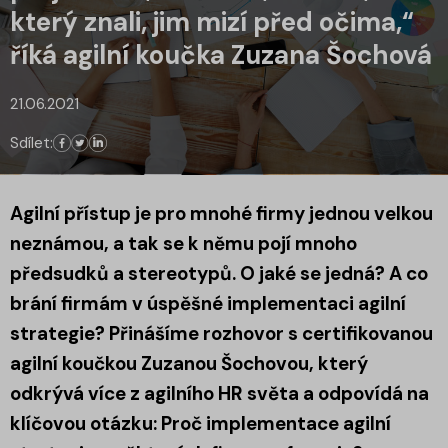
který znali, jim mizí před očima,“
říká agilní koučka Zuzana Šochová
21.06.2021
Sdílet:
Agilní přístup je pro mnohé firmy jednou velkou
neznámou, a tak se k němu pojí mnoho
předsudků a stereotypů. O jaké se jedná? A co
brání firmám v úspěšné implementaci agilní
strategie? Přinášíme rozhovor s certifikovanou
agilní koučkou Zuzanou Šochovou, který
odkrývá více z agilního HR světa a odpovídá na
klíčovou otázku: Proč implementace agilní