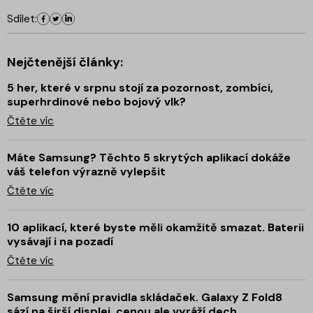
Sdílet:
Nejčtenější články:
5 her, které v srpnu stojí za pozornost, zombíci,
superhrdinové nebo bojový vlk?
Čtěte víc
Máte Samsung? Těchto 5 skrytých aplikací dokáže
váš telefon výrazně vylepšit
Čtěte víc
10 aplikací, které byste měli okamžitě smazat. Baterii
vysávají i na pozadí
Čtěte víc
Samsung mění pravidla skládaček. Galaxy Z Fold8
sází na širší displej, cenou ale vyráží dech