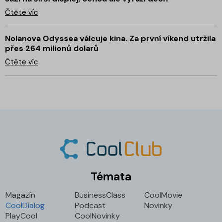
Čtěte víc
Nolanova Odyssea válcuje kina. Za první víkend utržila
přes 264 milionů dolarů
Čtěte víc
Témata
Magazín
BusinessClass
CoolMovie
CoolDialog
Podcast
Novinky
PlayCool
CoolNovinky