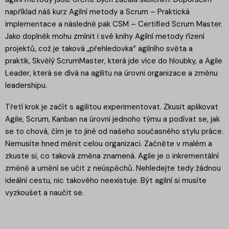
například náš kurz Agilní metody a Scrum – Praktická
implementace a následně pak CSM – Certified Scrum Master.
Jako doplněk mohu zmínit i své knihy Agilní metody řízení
projektů, což je taková „přehledovka“ agilního světa a
praktik, Skvělý ScrumMaster, která jde více do hloubky, a Agile
Leader, která se dívá na agilitu na úrovni organizace a změnu
leadershipu.
Třetí krok je začít s agilitou experimentovat. Zkusit aplikovat
Agile, Scrum, Kanban na úrovni jednoho týmu a podívat se, jak
se to chová, čím je to jiné od našeho současného stylu práce.
Nemusíte hned měnit celou organizaci. Začněte v malém a
zkuste si, co taková změna znamená. Agile je o inkrementální
změně a umění se učit z neúspěchů. Nehledejte tedy žádnou
ideální cestu, nic takového neexistuje. Být agilní si musíte
vyzkoušet a naučit se.