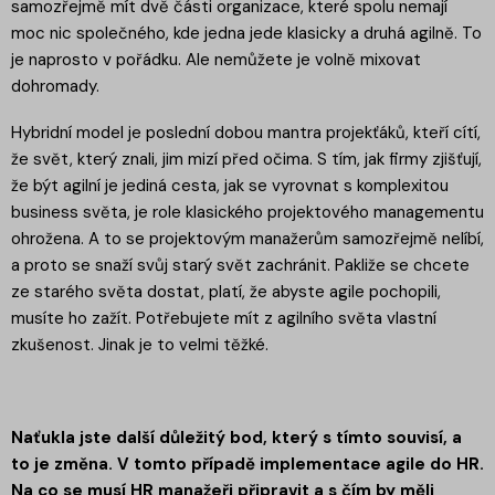
samozřejmě mít dvě části organizace, které spolu nemají
moc nic společného, kde jedna jede klasicky a druhá agilně. To
je naprosto v pořádku. Ale nemůžete je volně mixovat
dohromady.
Hybridní model je poslední dobou mantra projekťáků, kteří cítí,
že svět, který znali, jim mizí před očima. S tím, jak firmy zjišťují,
že být agilní je jediná cesta, jak se vyrovnat s komplexitou
business světa, je role klasického projektového managementu
ohrožena. A to se projektovým manažerům samozřejmě nelíbí,
a proto se snaží svůj starý svět zachránit. Pakliže se chcete
ze starého světa dostat, platí, že abyste agile pochopili,
musíte ho zažít. Potřebujete mít z agilního světa vlastní
zkušenost. Jinak je to velmi těžké.
Naťukla jste další důležitý bod, který s tímto souvisí, a
to je změna. V tomto případě implementace agile do HR.
Na co se musí HR manažeři připravit a s čím by měli