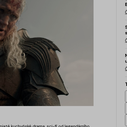
napjaté kuchyňské drama, sci-fi od legendárního