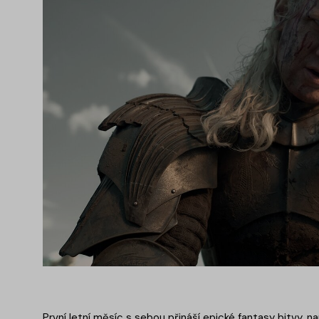
První letní měsíc s sebou přináší epické fantasy bitvy, 