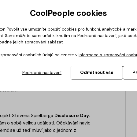
CoolPeople cookies
ton Povolit vše umožníte použití cookies pro funkční, analytické a mar
í. Sami můžete sami určit kliknutím na Podrobné nastavení, jaké coo
padně jejich zpracování zakázat.
o zpracování osobních údajů naleznete v
Informace o zpracování osob
 pátou řadou. Seriál si během předchozích sezón
ému zobrazení profesionální gastronomie, silným
Odmítnout vše
P
Podrobné nastavení
avíc měly příběh Carmyho, Richieho a Sidney
uchyni konečně podaří najít klid, nebo nás čeká
zhodnutí.
projekt Stevena Spielberga
Disclosure Day.
sám o sobě velkou událostí. Očekávání navíc
ěmž se už teď mluví jako o jednom z