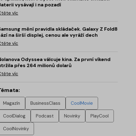
Baterii vysávají i na pozadí
Čtěte víc
Samsung mění pravidla skládaček. Galaxy Z Fold8
sází na širší displej, cenou ale vyráží dech
Čtěte víc
Nolanova Odyssea válcuje kina. Za první víkend
utržila přes 264 milionů dolarů
Čtěte víc
Témata:
Magazín
BusinessClass
CoolMovie
CoolDialog
Podcast
Novinky
PlayCool
CoolNovinky