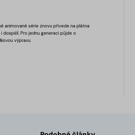
ené animované série znovu přivede na plátna
 i dospělí. Pro jednu generaci půjde o
dkovou výpravu.
Podobné články