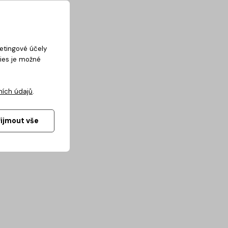
ketingové účely
kies je možné
ních údajů
.
řijmout vše