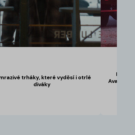
Finále 
mrazivé trháky, které vyděsí i otrlé
Avatara 3,
diváky