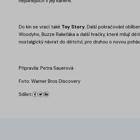
nejsilnějších v její kariéře.
Do kin se vrací také
Toy Story
. Další pokračování oblíb
Woodyho, Buzze Rakeťáka a další hračky, které milují děti
nostalgický návrat do dětství, pro druhou o novou pohá
Připravila: Petra Sauerová
Foto: Warner Bros Discovery
Sdílet: