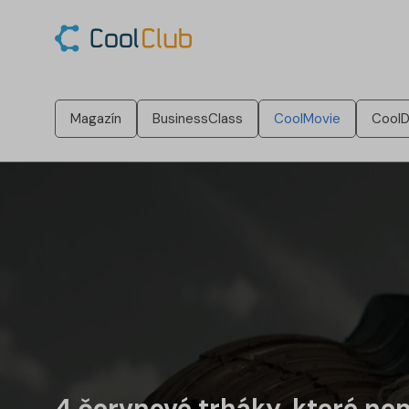
Magazín
BusinessClass
CoolMovie
CoolD
4 červnové trháky, které n