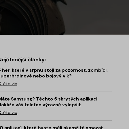
Nejčtenější články:
5 her, které v srpnu stojí za pozornost, zombíci,
superhrdinové nebo bojový vlk?
Čtěte víc
Máte Samsung? Těchto 5 skrytých aplikací
dokáže váš telefon výrazně vylepšit
Čtěte víc
10 aplikací, které byste měli okamžitě smazat.