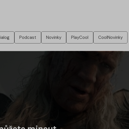
ialog
Podcast
Novinky
PlayCool
CoolNovinky
emůžete minout