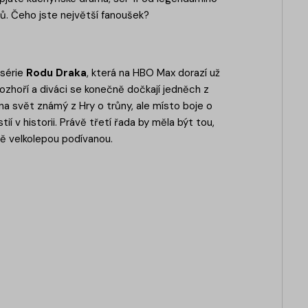
nů. Čeho jste největší fanoušek?
 série
Rodu Draka
, která na HBO Max dorazí už
ozhoří a diváci se konečně dočkají jedněch z
na svět známý z Hry o trůny, ale místo boje o
í v historii. Právě třetí řada by měla být tou,
ě velkolepou podívanou.