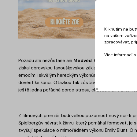
Kliknutím na but
na vašem zařízen
zpracovávat, pří
Více informací 
Pozadu ale nezůstane ani
Medvěd
, který se vrací už s
získal obrovskou fanouškovskou základnu díky autentick
emocím i skvělým hereckým výkonům. Nové epizody by n
dovést ke konci. Otázkou tak zůstává, jestli se v jejich k
ještě jedna pořádná porce stresu, chaosu a životních ro
Z filmových premiér budí velkou pozornost nový sci-fi 
Spielbergův návrat k žánru, který pomáhal formovat, je 
zvyšují spekulace o mimořádném výkonu Emily Blunt. O n