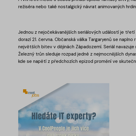
režiséra nebo také nostalgický návrat animovaných hrdi
Jednou z nejočekávanějších seriálových událostí je třetí
dorazí 21. června. Občanská válka Targaryenů se naplno r
největších bitev v dějinách Západozemí. Seriál navazuje 
Železný trůn sleduje rozpad jedné z nejmocnějších dynasti
kde se napětí z předchozích epizod promění ve skutečn