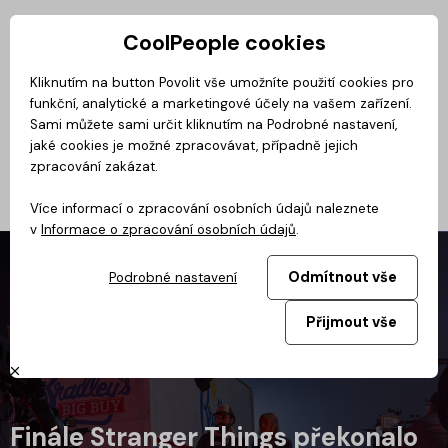
CoolPeople cookies
Privátní zóna
Kliknutím na button Povolit vše umožníte použití cookies pro
funkční, analytické a marketingové účely na vašem zařízení.
CoolMovie
Magazín
BusinessClass
CoolDialog
Podcast
No
Sami můžete sami určit kliknutím na Podrobné nastavení,
jaké cookies je možné zpracovávat, případně jejich
zpracování zakázat.
Více informací o zpracování osobních údajů naleznete
v
Informace o zpracování osobních údajů
.
Odmítnout vše
Podrobné nastavení
Přijmout vše
Finále Stranger Things překonalo