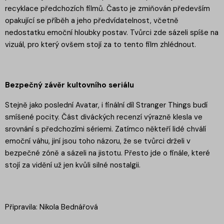
recyklace předchozích filmů. Často je zmiňován především
opakující se příběh a jeho předvídatelnost, včetně
nedostatku emoční hloubky postav. Tvůrci zde sázeli spíše na
vizuál, pro který ovšem stojí za to tento film zhlédnout.
Bezpečný závěr kultovního seriálu
Stejně jako poslední Avatar, i finální díl Stranger Things budí
smíšené pocity. Část diváckých recenzí výrazně klesla ve
srovnání s předchozími sériemi. Zatímco někteří lidé chválí
emoční váhu, jiní jsou toho názoru, že se tvůrci drželi v
bezpečné zóně a sázeli na jistotu. Přesto jde o finále, které
stojí za vidění už jen kvůli silné nostalgii.
Připravila: Nikola Bednářová