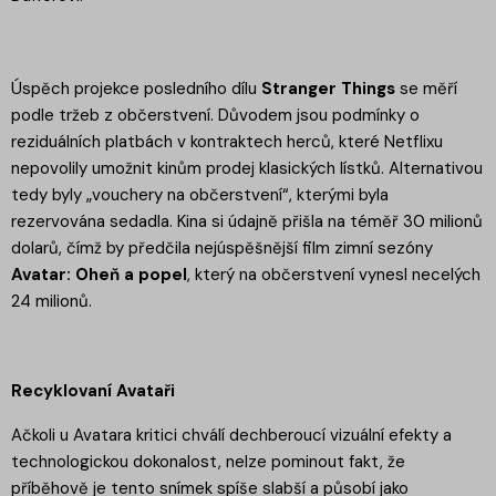
Úspěch projekce posledního dílu
Stranger Things
se měří
podle tržeb z občerstvení. Důvodem jsou podmínky o
reziduálních platbách v kontraktech herců, které Netflixu
nepovolily umožnit kinům prodej klasických lístků. Alternativou
tedy byly „vouchery na občerstvení“, kterými byla
rezervována sedadla. Kina si údajně přišla na téměř 30 milionů
dolarů, čímž by předčila nejúspěšnější film zimní sezóny
Avatar: Oheň a popel
, který na občerstvení vynesl necelých
24 milionů.
Recyklovaní Avataři
Ačkoli u Avatara kritici chválí dechberoucí vizuální efekty a
technologickou dokonalost, nelze pominout fakt, že
příběhově je tento snímek spíše slabší a působí jako