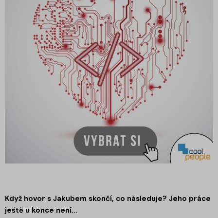
Když hovor s Jakubem skončí, co následuje? Jeho práce
ještě u konce není...