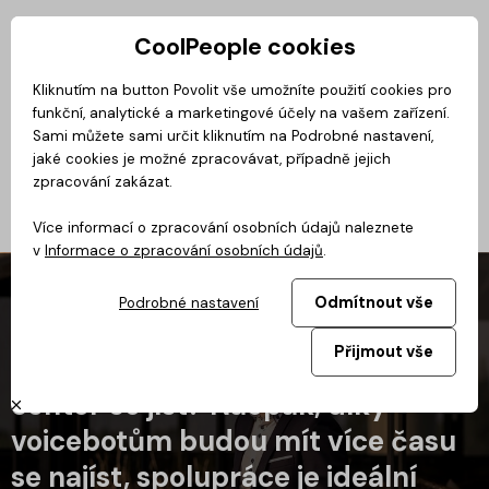
CoolPeople cookies
Privátní zóna
Kliknutím na button Povolit vše umožníte použití cookies pro
funkční, analytické a marketingové účely na vašem zařízení.
CoolDialog
Magazín
BusinessClass
CoolMovie
Podcast
No
Sami můžete sami určit kliknutím na Podrobné nastavení,
jaké cookies je možné zpracovávat, případně jejich
zpracování zakázat.
Více informací o zpracování osobních údajů naleznete
v
Informace o zpracování osobních údajů
.
Odmítnout vše
Podrobné nastavení
Přijmout vše
„Jestli budou mít operátoři call
center co jíst? Naopak, díky
voicebotům budou mít více času
se najíst, spolupráce je ideální