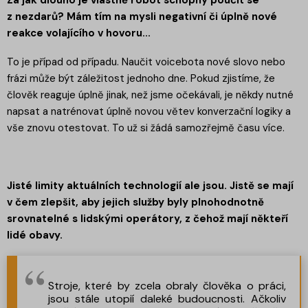
z nezdarů? Mám tím na mysli negativní či úplně nové
reakce volajícího v hovoru...
To je případ od případu. Naučit voicebota nové slovo nebo
frázi může být záležitost jednoho dne. Pokud zjistíme, že
člověk reaguje úplně jinak, než jsme očekávali, je někdy nutné
napsat a natrénovat úplně novou větev konverzační logiky a
vše znovu otestovat. To už si žádá samozřejmě času více.
Jisté limity aktuálních technologií ale jsou. Jistě se mají
v čem zlepšit, aby jejich služby byly plnohodnotně
srovnatelné s lidskými operátory, z čehož mají někteří
lidé obavy.
Stroje, které by zcela obraly člověka o práci,
jsou stále utopií daleké budoucnosti. Ačkoliv