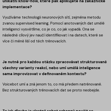
unikátní know-how, které pak aplikujete na zákaznické
implementace?
Využíváme technologii neuronových sítí, zejména metodu
zvanou supervised learning. Pomocí anotovaných dat umělé
inteligenci vysvětlíme, co je co, co jak vypadá. Ona se
následně cílový jev naučí identifikovat i na datech, které se
více či méně liší od těch trénovacích.
Je nutné pro každou otázku zpracovávat strukturovaně
všechny varianty reakcí, nebo umí umělá inteligence
sama improvizovat v definovaném kontextu?
Voicebot umí a zná jenom to, co má předem natrénované.
Bez strukturovaných trénovacích dat se proto neobejde.
Za jak dlouho je vlastně robot schopný poučit se