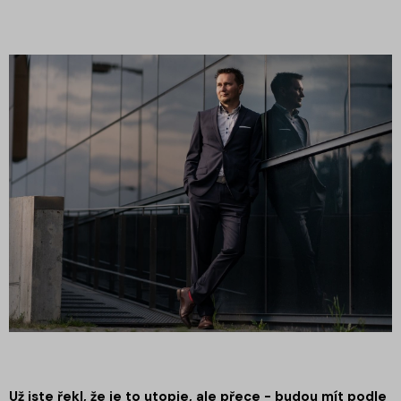
Už jste řekl, že je to utopie, ale přece - budou mít podle