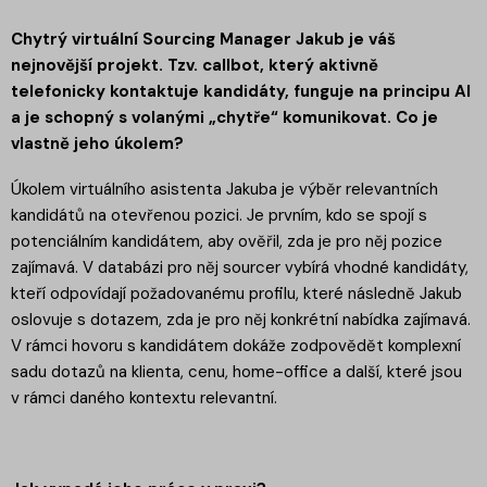
Chytrý virtuální Sourcing Manager Jakub je váš
nejnovější projekt. Tzv. callbot, který aktivně
telefonicky kontaktuje kandidáty, funguje na principu AI
a je schopný s volanými „chytře“ komunikovat. Co je
vlastně jeho úkolem?
Úkolem virtuálního asistenta Jakuba je výběr relevantních
kandidátů na otevřenou pozici. Je prvním, kdo se spojí s
potenciálním kandidátem, aby ověřil, zda je pro něj pozice
zajímavá. V databázi pro něj sourcer vybírá vhodné kandidáty,
kteří odpovídají požadovanému profilu, které následně Jakub
oslovuje s dotazem, zda je pro něj konkrétní nabídka zajímavá.
V rámci hovoru s kandidátem dokáže zodpovědět komplexní
sadu dotazů na klienta, cenu, home-office a další, které jsou
v rámci daného kontextu relevantní.