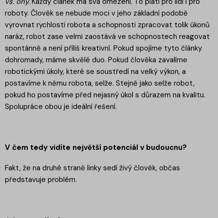
vs. ony.
Každý článek má svá omezení. To platí pro lidi i pro
roboty. Člověk se nebude moci v jeho základní podobě
vyrovnat rychlosti robota a schopnosti zpracovat tolik úkonů
naráz, robot zase velmi zaostává ve schopnostech reagovat
spontánně a není příliš kreativní. Pokud spojíme tyto články
dohromady, máme skvělé duo. Pokud člověka zavalíme
robotickými úkoly, které se soustředí na velký výkon, a
postavíme k němu robota, selže. Stejně jako selže robot,
pokud ho postavíme před nejasný úkol s důrazem na kvalitu.
Spolupráce obou je ideální řešení.
V čem tedy vidíte největší potenciál v budoucnu?
Fakt, že na druhé straně linky sedí živý člověk, občas
představuje problém.