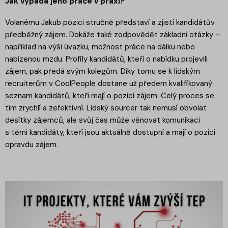
Jak vypadá jeho práce v praxi?
Volanému Jakub pozici stručně představí a zjistí kandidátův
předběžný zájem. Dokáže také zodpovědět základní otázky –
například na výši úvazku, možnost práce na dálku nebo
nabízenou mzdu. Profily kandidátů, kteří o nabídku projevili
zájem, pak předá svým kolegům. Díky tomu se k lidským
recruiterům v CoolPeople dostane už předem kvalifikovaný
seznam kandidátů, kteří mají o pozici zájem. Celý proces se
tím zrychlí a zefektivní. Lidský sourcer tak nemusí obvolat
desítky zájemců, ale svůj čas může věnovat komunikaci
s těmi kandidáty, kteří jsou aktuálně dostupní a mají o pozici
opravdu zájem.