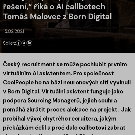
řešení,“ říká o AI callbotech
Tomáš Malovec z Born Digital
15.02.2021
Sdílet:
Český recruitment se může pochlubit prvním
virtuálním AI asistentem. Pro společnost
CoolPeople ho na bázi neuronových sítí vyvinuli
v Born Digital. Virtuální asistent funguje jako
podpora Sourcing Managerů, jejich souhra
pomáhá zkrátit proces alokace na projekt. Jak
probíhal vývoj chytrého recruitera, jakým
překážkám čelil a proč dalo callbotovi zabrat