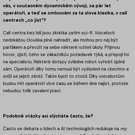
vás, v současném dynamickém vývoji, za pár let
operátoři, a teď se omlouvám za ta slova klasika, v call
centrech „co jíst“?
Call centra bez lidí jsou zkrátka zatím sci-fi. Voiceboti
nedokážou člověka plně nahradit, ale mohou pro něj být
parťákem a převzít na sebe některé rutinní úkoly. Přijmou
hovor, zjistí, čeho se zákazníkův požadavek týká, a přepojí ho
na specialistu. Některé dotazy zvládne robot vyřešit úplně
sám. Operátoři díky tomu nemusí být vyškolení na všechno a
sníží se jejich zátěž. Takže bych to otočil. Díky voicebotům
budou mít operátoři více času se během dne najíst, protože
nebudou tolik zavaleni prací.
Podobné otázky asi slýcháte často, že?
Často se debata o lidech a AI technologiích redukuje na
my