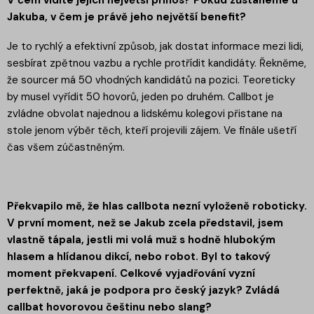
V čem vidíte jejich největší přínos? Pokud zůstaneme u
Jakuba, v čem je právě jeho největší benefit?
Je to rychlý a efektivní způsob, jak dostat informace mezi lidi,
sesbírat zpětnou vazbu a rychle protřídit kandidáty. Řekněme,
že sourcer má 50 vhodných kandidátů na pozici. Teoreticky
by musel vyřídit 50 hovorů, jeden po druhém. Callbot je
zvládne obvolat najednou a lidskému kolegovi přistane na
stole jenom výběr těch, kteří projevili zájem. Ve finále ušetří
čas všem zúčastněným.
Překvapilo mě, že hlas callbota nezní vyloženě roboticky.
V první moment, než se Jakub zcela představil, jsem
vlastně tápala, jestli mi volá muž s hodně hlubokým
hlasem a hlídanou dikcí, nebo robot. Byl to takový
moment překvapení. Celkové vyjadřování vyzní
perfektně, jaká je podpora pro český jazyk? Zvládá
callbat hovorovou češtinu nebo slang?