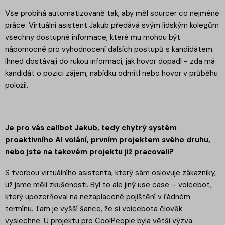
Vše probíhá automatizovaně tak, aby měl sourcer co nejméně
práce. Virtuální asistent Jakub předává svým lidským kolegům
všechny dostupné informace, které mu mohou být
nápomocné pro vyhodnocení dalších postupů s kandidátem.
Ihned dostávají do rukou informaci, jak hovor dopadl - zda má
kandidát o pozici zájem, nabídku odmítl nebo hovor v průběhu
položil.
Je pro vás callbot Jakub, tedy chytrý systém
proaktivního AI volání, prvním projektem svého druhu,
nebo jste na takovém projektu již pracovali?
S tvorbou virtuálního asistenta, který sám oslovuje zákazníky,
už jsme měli zkušenosti. Byl to ale jiný use case – voicebot,
který upozorňoval na nezaplacené pojištění v řádném
termínu. Tam je vyšší šance, že si voicebota člověk
vyslechne. U projektu pro CoolPeople byla větší výzva