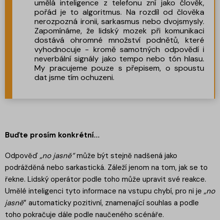
umělá inteligence z telefonu zní jako člověk,
pořád je to algoritmus. Na rozdíl od člověka
nerozpozná ironii, sarkasmus nebo dvojsmysly.
Zapomínáme, že lidský mozek při komunikaci
dostává ohromné množství podnětů, které
vyhodnocuje - kromě samotných odpovědí i
neverbální signály jako tempo nebo tón hlasu.
My pracujeme pouze s přepisem, o spoustu
dat jsme tím ochuzeni.
Buďte prosím konkrétní...
Odpověď
„no jasně”
může být stejně nadšená jako
podrážděná nebo sarkastická. Záleží jenom na tom, jak se to
řekne. Lidský operátor podle toho může upravit své reakce.
Umělé inteligenci tyto informace na vstupu chybí, pro ni je
„no
jasně
” automaticky pozitivní, znamenající souhlas a podle
toho pokračuje dále podle naučeného scénáře.