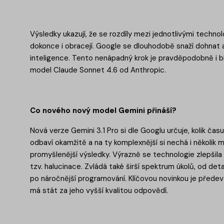
Výsledky ukazují, že se rozdíly mezi jednotlivými techno
dokonce i obracejí. Google se dlouhodobě snaží dohnat a
inteligence. Tento nenápadný krok je pravděpodobně i b
model Claude Sonnet 4.6 od Anthropic.
Co nového nový model Gemini přináší?
Nová verze Gemini 3.1 Pro si dle Googlu určuje, kolik č
odbaví okamžitě a na ty komplexnější si nechá i několik 
promyšlenější výsledky. Výrazně se technologie zlepšila
tzv. halucinace. Zvládá také širší spektrum úkolů, od det
po náročnější programování. Klíčovou novinkou je přede
má stát za jeho vyšší kvalitou odpovědí.