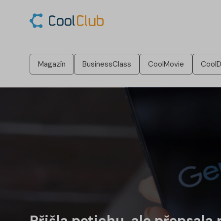
Magazín
BusinessClass
CoolMovie
CoolD
Přišla potichu, ale přepsal