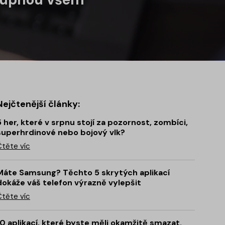
Nejčtenější články:
5 her, které v srpnu stojí za pozornost, zombíci,
superhrdinové nebo bojový vlk?
Čtěte víc
Máte Samsung? Těchto 5 skrytých aplikací
dokáže váš telefon výrazně vylepšit
Čtěte víc
10 aplikací, které byste měli okamžitě smazat.