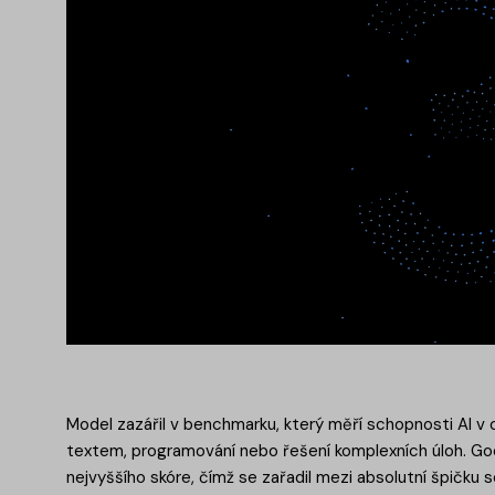
Model zazářil v benchmarku, který měří schopnosti AI v o
textem, programování nebo řešení komplexních úloh. Goo
nejvyššího skóre, čímž se zařadil mezi absolutní špičku 