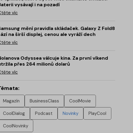
Baterii vysávají i na pozadí
Čtěte víc
Samsung mění pravidla skládaček. Galaxy Z Fold8
sází na širší displej, cenou ale vyráží dech
Čtěte víc
Nolanova Odyssea válcuje kina. Za první víkend
utržila přes 264 milionů dolarů
Čtěte víc
Témata:
Magazín
BusinessClass
CoolMovie
CoolDialog
Podcast
Novinky
PlayCool
CoolNovinky