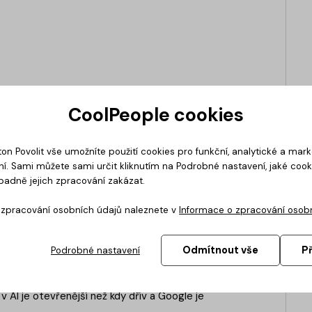
CoolPeople cookies
ton Povolit vše umožníte použití cookies pro funkční, analytické a mar
í. Sami můžete sami určit kliknutím na Podrobné nastavení, jaké coo
padně jejich zpracování zakázat.
o zpracování osobních údajů naleznete v
Informace o zpracování osob
Odmítnout vše
P
Podrobné nastavení
zně posílila jak ve vývoji modelů, tak v jejich
slém testu je silným signálem směrem k
 AI je otevřenější než kdy dřív a Google je