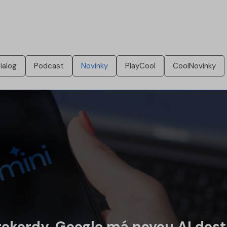
ialog
Podcast
Novinky
PlayCool
CoolNovinky
a rekordy, Google má novou AI do