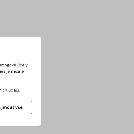
ketingové účely
kies je možné
ních údajů
.
řijmout vše