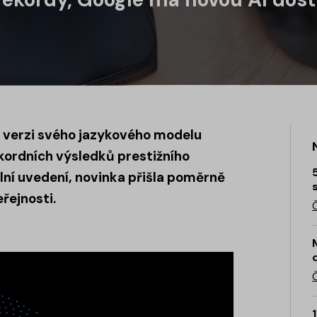
u verzi svého jazykového modelu
ekordních výsledků prestižního
lní uvedení, novinka přišla poměrně
eřejnosti.