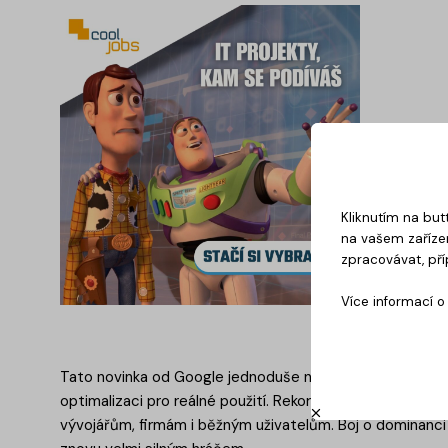
Kliknutím na but
na vašem zařízen
zpracovávat, pří
Více informací 
Tato novinka od Google jednoduše naznačuje, že firma výra
optimalizaci pro reálné použití. Rekordní skóre v nezávi
vývojářům, firmám i běžným uživatelům. Boj o dominanci v