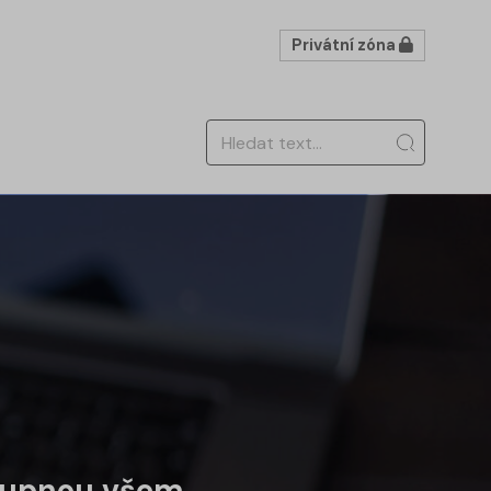
Privátní zóna
stupnou všem