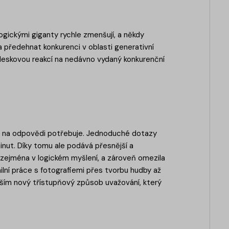
logickými giganty rychle zmenšují, a někdy
 předehnat konkurenci v oblasti generativní
leskovou reakcí na nedávno vydaný konkurenční
asu na odpovědi potřebuje. Jednoduché dotazy
minut. Díky tomu ale podává přesnější a
 zejména v logickém myšlení, a zároveň omezila
ailní práce s fotografiemi přes tvorbu hudby až
vším nový třístupňový způsob uvažování, který