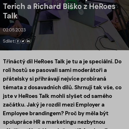
Terich a Richard Biško z HeRoes
Talk
02.05.2023
Sdílet:
Třináctý díl HeRoes Talk je tu a je speciální. Do
rolí hostů se pasovali sami moderátoři a
přátelsky si přihrávají nejvíce probíraná
témata z dosavadních dílů. Shrnují tak vše, co
jste v HeRoes Talk mohli slyšet od samého
začátku. Jaký je rozdíl mezi Employer a
Employee brandingem? Proč by měla být
spolupráce HR a marketingu nezbytnou