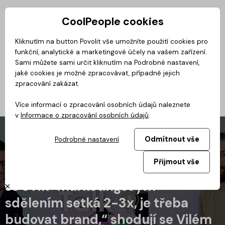
CoolPeople cookies
Privátní zóna
Kliknutím na button Povolit vše umožníte použití cookies pro
funkční, analytické a marketingové účely na vašem zařízení.
Podcast
Magazín
BusinessClass
CoolMovie
CoolDialog
No
Sami můžete sami určit kliknutím na Podrobné nastavení,
jaké cookies je možné zpracovávat, případně jejich
zpracování zakázat.
Více informací o zpracování osobních údajů naleznete
v
Informace o zpracování osobních údajů
.
Odmítnout vše
Podrobné nastavení
Přijmout vše
„Kandidát se přihlásí až potom, co
se s HR-marketingovým
sdělením setká 2-3x, je třeba
budovat brand,“ shodují se Vilém