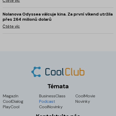
Čtěte víc
Nolanova Odyssea válcuje kina. Za první víkend utržila
přes 264 milionů dolarů
Čtěte víc
Témata
Magazín
BusinessClass
CoolMovie
CoolDialog
Podcast
Novinky
PlayCool
CoolNovinky