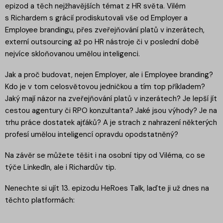
epizod a těch nejžhavějších témat z HR světa. Vilém
s Richardem s grácií prodiskutovali vše od Employer a
Employee brandingu, přes zveřejňování platů v inzerátech,
externí outsourcing až po HR nástroje či v poslední době
nejvíce skloňovanou umělou inteligenci.
Jak a proč budovat, nejen Employer, ale i Employee branding?
Kdo je v tom celosvětovou jedničkou a tím top příkladem?
Jaký mají názor na zveřejňování platů v inzerátech? Je lepší jít
cestou agentury či RPO konzultanta? Jaké jsou výhody? Je na
trhu práce dostatek ajťáků? A je strach z nahrazení některých
profesí umělou inteligencí opravdu opodstatněný?
Na závěr se můžete těšit i na osobní tipy od Viléma, co se
týče LinkedIn, ale i Richardův tip.
Nenechte si ujít 13. epizodu HeRoes Talk, laďte ji už dnes na
těchto platformách: