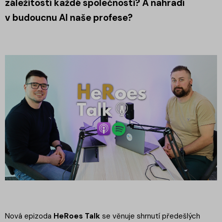
záležitostí každé společnosti? A nahradí
v budoucnu AI naše profese?
Nová epizoda
HeRoes Talk
se věnuje shrnutí předešlých