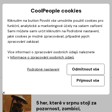
CoolPeople cookies
Privátní zóna
Kliknutím na button Povolit vše umožníte použití cookies pro
funkční, analytické a marketingové účely na vašem zařízení.
Magazín
BusinessClass
CoolMovie
CoolDialog
Podcast
No
Sami můžete sami určit kliknutím na Podrobné nastavení,
jaké cookies je možné zpracovávat, případně jejich
zpracování zakázat.
Více informací o zpracování osobních údajů naleznete
v
Informace o zpracování osobních údajů
.
PlayCool
Odmítnout vše
Podrobné nastavení
Přijmout vše
5 her, které v srpnu stojí za
pozornost, zombíci,