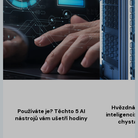
Hvězdná 
Používáte je? Těchto 5 AI
inteligenci:
nástrojů vám ušetří hodiny
chysta