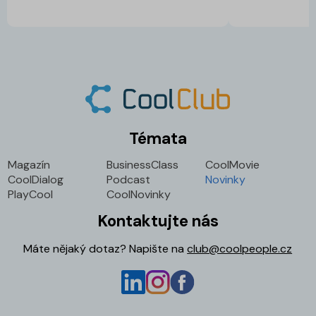
Témata
Magazín
BusinessClass
CoolMovie
CoolDialog
Podcast
Novinky
PlayCool
CoolNovinky
Kontaktujte nás
Máte nějaký dotaz? Napište na
club@coolpeople.cz