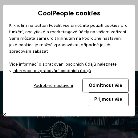
CoolPeople cookies
Privátní zóna
Kliknutím na button Povolit vše umožníte použití cookies pro
funkční, analytické a marketingové účely na vašem zařízení.
No
Magazín
BusinessClass
CoolMovie
CoolDialog
Podcast
Sami můžete sami určit kliknutím na Podrobné nastavení,
jaké cookies je možné zpracovávat, případně jejich
zpracování zakázat.
Více informací o zpracování osobních údajů naleznete
v
Informace o zpracování osobních údajů
.
Odmítnout vše
Podrobné nastavení
Přijmout vše