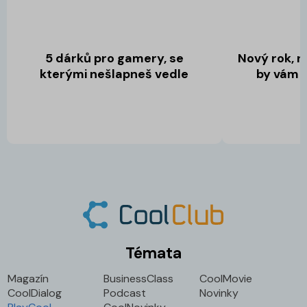
5 dárků pro gamery, se
Nový rok, no
kterými nešlapneš vedle
by vám 
Témata
Magazín
BusinessClass
CoolMovie
CoolDialog
Podcast
Novinky