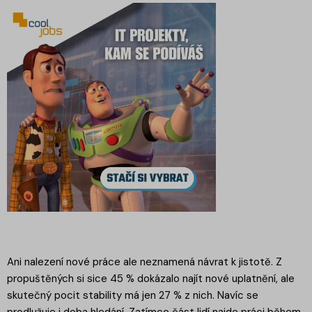
Ani nalezení nové práce ale neznamená návrat k jistotě. Z
propuštěných si sice 45 % dokázalo najít nové uplatnění, ale
skutečný pocit stability má jen 27 % z nich. Navíc se
prodlužuje i doba hledání. Zatímco část lidí najde práci během