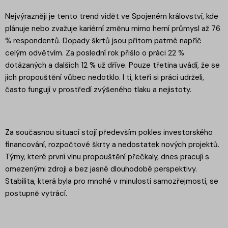
Nejvýrazněji je tento trend vidět ve Spojeném království, kde
plánuje nebo zvažuje kariérní změnu mimo herní průmysl až 76
% respondentů. Dopady škrtů jsou přitom patrné napříč
celým odvětvím. Za poslední rok přišlo o práci 22 %
dotázaných a dalších 12 % už dříve. Pouze třetina uvádí, že se
jich propouštění vůbec nedotklo. I ti, kteří si práci udrželi,
často fungují v prostředí zvýšeného tlaku a nejistoty.
Za současnou situací stojí především pokles investorského
financování, rozpočtové škrty a nedostatek nových projektů.
Týmy, které první vlnu propouštění přečkaly, dnes pracují s
omezenými zdroji a bez jasné dlouhodobé perspektivy.
Stabilita, která byla pro mnohé v minulosti samozřejmostí, se
postupně vytrácí.