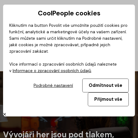
CoolPeople cookies
Privátní zóna
Kliknutím na button Povolit vše umožníte použití cookies pro
funkční, analytické a marketingové účely na vašem zařízení.
Magazín
BusinessClass
CoolMovie
CoolDialog
Podcast
No
Sami můžete sami určit kliknutím na Podrobné nastavení,
jaké cookies je možné zpracovávat, případně jejich
zpracování zakázat.
Více informací o zpracování osobních údajů naleznete
v
Informace o zpracování osobních údajů
.
Odmítnout vše
Podrobné nastavení
Přijmout vše
Vývojáři her jsou pod tlakem,