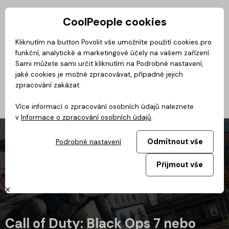
CoolPeople cookies
Privátní zóna
Kliknutím na button Povolit vše umožníte použití cookies pro
funkční, analytické a marketingové účely na vašem zařízení.
Magazín
BusinessClass
CoolMovie
CoolDialog
Podcast
No
Sami můžete sami určit kliknutím na Podrobné nastavení,
jaké cookies je možné zpracovávat, případně jejich
zpracování zakázat.
Více informací o zpracování osobních údajů naleznete
v
Informace o zpracování osobních údajů
.
Odmítnout vše
Podrobné nastavení
Přijmout vše
Call of Duty: Black Ops 7 nebo