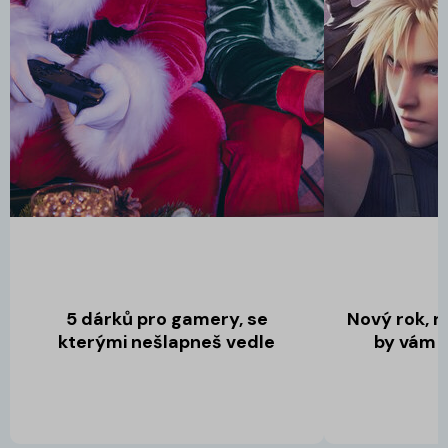
5 dárků pro gamery, se
Nový rok, no
kterými nešlapneš vedle
by vám 