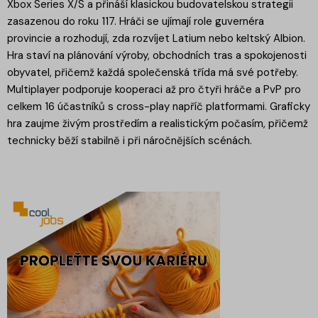
Xbox Series X/S a přináší klasickou budovatelskou strategii
zasazenou do roku 117. Hráči se ujímají role guvernéra
provincie a rozhodují, zda rozvíjet Latium nebo keltský Albion.
Hra staví na plánování výroby, obchodních tras a spokojenosti
obyvatel, přičemž každá společenská třída má své potřeby.
Multiplayer podporuje kooperaci až pro čtyři hráče a PvP pro
celkem 16 účastníků s cross-play napříč platformami. Graficky
hra zaujme živým prostředím a realistickým počasím, přičemž
technicky běží stabilně i při náročnějších scénách.