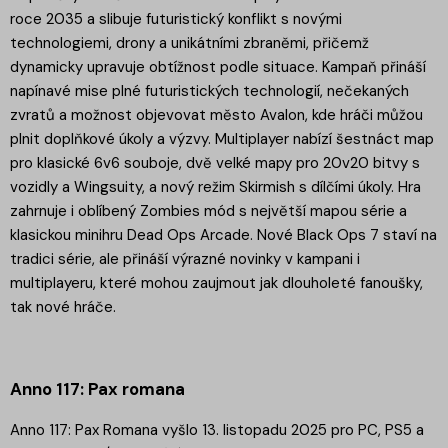
roce 2035 a slibuje futuristický konflikt s novými
technologiemi, drony a unikátními zbraněmi, přičemž
dynamicky upravuje obtížnost podle situace. Kampaň přináší
napínavé mise plné futuristických technologií, nečekaných
zvratů a možnost objevovat město Avalon, kde hráči můžou
plnit doplňkové úkoly a výzvy. Multiplayer nabízí šestnáct map
pro klasické 6v6 souboje, dvě velké mapy pro 20v20 bitvy s
vozidly a Wingsuity, a nový režim Skirmish s dílčími úkoly. Hra
zahrnuje i oblíbený Zombies mód s největší mapou série a
klasickou minihru Dead Ops Arcade. Nové Black Ops 7 staví na
tradici série, ale přináší výrazné novinky v kampani i
multiplayeru, které mohou zaujmout jak dlouholeté fanoušky,
tak nové hráče.
Anno 117: Pax romana
Anno 117: Pax Romana vyšlo 13. listopadu 2025 pro PC, PS5 a