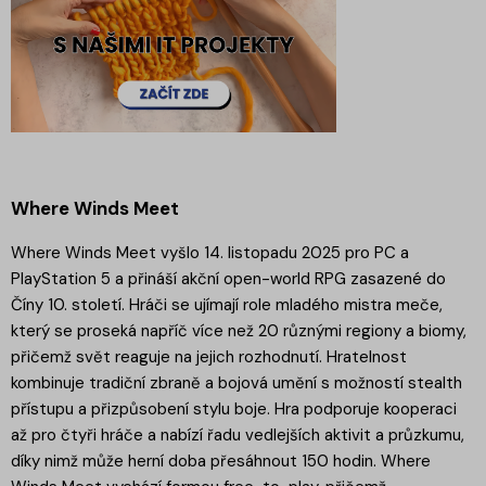
Where Winds Meet
Where Winds Meet vyšlo 14. listopadu 2025 pro PC a
PlayStation 5 a přináší akční open-world RPG zasazené do
Číny 10. století. Hráči se ujímají role mladého mistra meče,
který se proseká napříč více než 20 různými regiony a biomy,
přičemž svět reaguje na jejich rozhodnutí. Hratelnost
kombinuje tradiční zbraně a bojová umění s možností stealth
přístupu a přizpůsobení stylu boje. Hra podporuje kooperaci
až pro čtyři hráče a nabízí řadu vedlejších aktivit a průzkumu,
díky nimž může herní doba přesáhnout 150 hodin. Where