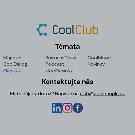
Témata
Magazín
BusinessClass
CoolMovie
CoolDialog
Podcast
Novinky
PlayCool
CoolNovinky
Kontaktujte nás
Máte nějaký dotaz? Napište na
club@coolpeople.cz