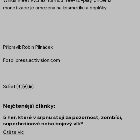
Winds Meet vychází formou free-to-play, přičemž
monetizace je omezena na kosmetiku a doplňky.
Připravil: Robin Pilnáček
Foto: press.activision.com
Sdílet:
Nejčtenější články:
5 her, které v srpnu stojí za pozornost, zombíci,
superhrdinové nebo bojový vlk?
Čtěte víc