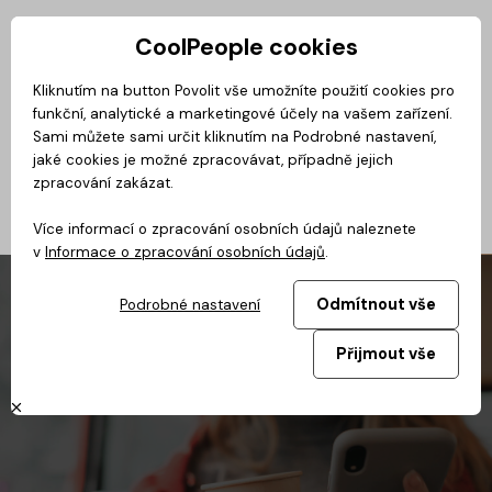
CoolPeople cookies
Privátní zóna
Kliknutím na button Povolit vše umožníte použití cookies pro
funkční, analytické a marketingové účely na vašem zařízení.
No
Magazín
BusinessClass
CoolMovie
CoolDialog
Podcast
Sami můžete sami určit kliknutím na Podrobné nastavení,
jaké cookies je možné zpracovávat, případně jejich
zpracování zakázat.
Více informací o zpracování osobních údajů naleznete
v
Informace o zpracování osobních údajů
.
Odmítnout vše
Podrobné nastavení
Přijmout vše