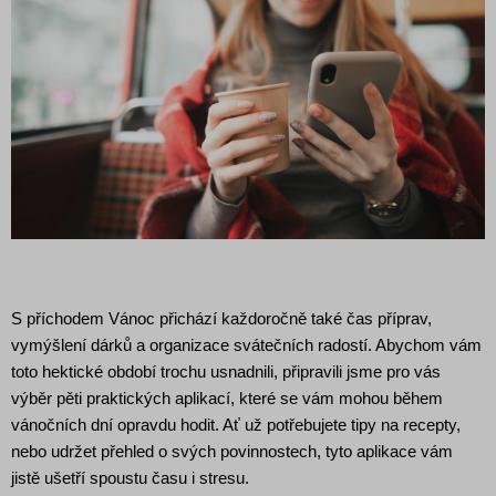
S příchodem Vánoc
přichází každoročně také čas příprav,
vymýšlení dárků a organizace svátečních radostí. Abychom vám
toto hektické období trochu usnadnili, připravili jsme pro vás
výběr pěti praktických aplikací, které se vám mohou během
vánočních dní opravdu hodit. Ať už potřebujete tipy na recepty,
nebo udržet přehled o svých povinnostech, tyto aplikace vám
jistě
ušetř
í
spoustu času
i
stresu.