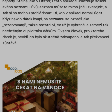
nápady. Stejně jako v Elfster, i tato aplikace umožňuje sdílení
svého seznamu. Svůj seznam můžete mimo jiné i zveřejnit, a
tak si ho mohou prohlédnout i ti, kdo v aplikaci nemají účet.
Když někdo dárek koupí, na seznamu se označí jako
„rezervovaný“, takže ostatní ví, co už je vybrané, a zamezí tak
nechtěným duplicitním dárkům. Ovšem člověk, pro kterého
dárek je, nevidí, co bylo skutečně zakoupeno, a tak překvapení
zůstává.