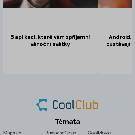
5 aplikací, které vám zpříjemní
Android, 
vánoční svátky
zůstávají v
Témata
Magazín
BusinessClass
CoolMovie