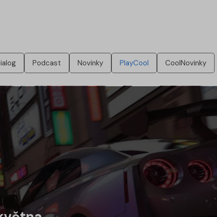
ialog
Podcast
Novinky
PlayCool
CoolNovinky
 května