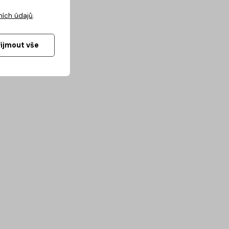
ních údajů
.
řijmout vše