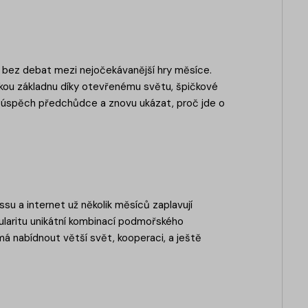
í bez debat mezi nejočekávanější hry měsíce.
skou základnu díky otevřenému světu, špičkové
a úspěch předchůdce a znovu ukázat, proč jde o
ssu a internet už několik měsíců zaplavují
pularitu unikátní kombinací podmořského
má nabídnout větší svět, kooperaci, a ještě