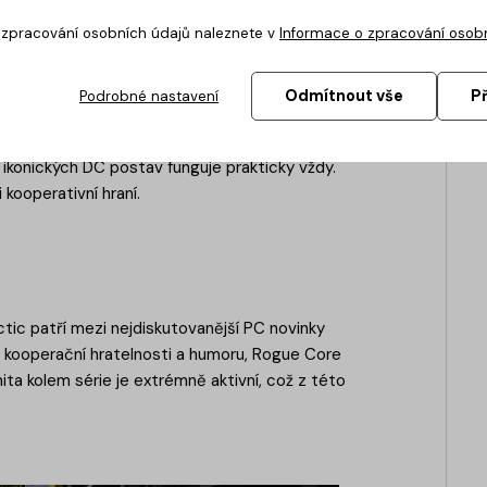
o zpracování osobních údajů naleznete v
Informace o zpracování osob
Odmítnout vše
P
Podrobné nastavení
větna)
skou popularitu obou značek. LEGO hry mají
ikonických DC postav funguje prakticky vždy.
kooperativní hraní.
tic patří mezi nejdiskutovanější PC novinky
lé kooperační hratelnosti a humoru, Rogue Core
ta kolem série je extrémně aktivní, což z této