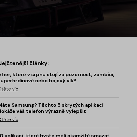
Nejčtenější články:
5 her, které v srpnu stojí za pozornost, zombíci,
superhrdinové nebo bojový vlk?
Čtěte víc
Máte Samsung? Těchto 5 skrytých aplikací
dokáže váš telefon výrazně vylepšit
Čtěte víc
10 aplikací, které byste měli okamžitě smazat.