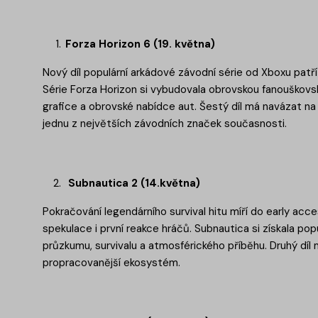
Forza Horizon 6 (19. května)
Nový díl populární arkádové závodní série od Xboxu patř
Série Forza Horizon si vybudovala obrovskou fanouškov
grafice a obrovské nabídce aut. Šestý díl má navázat n
jednu z největších závodních značek současnosti.
Subnautica 2 (14.května)
Pokračování legendárního survival hitu míří do early acce
spekulace i první reakce hráčů. Subnautica si získala po
průzkumu, survivalu a atmosférického příběhu. Druhý díl 
propracovanější ekosystém.