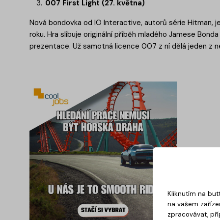
007 First Light (27. května)
Nová bondovka od IO Interactive, autorů série Hitman, j
roku. Hra slibuje originální příběh mladého Jamese Bonda
prezentace. Už samotná licence 007 z ní dělá jeden z ne
Kliknutím na but
na vašem zařízen
zpracovávat, pří