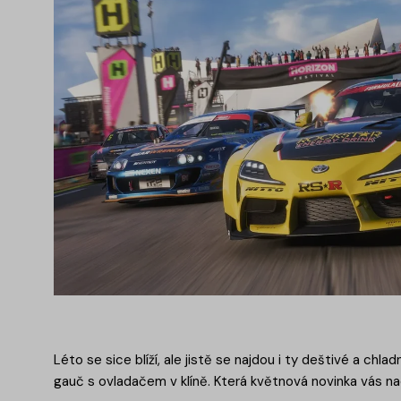
Léto se sice blíží, ale jistě se najdou i ty deštivé a chla
gauč s ovladačem v klíně. Která květnová novinka vás na