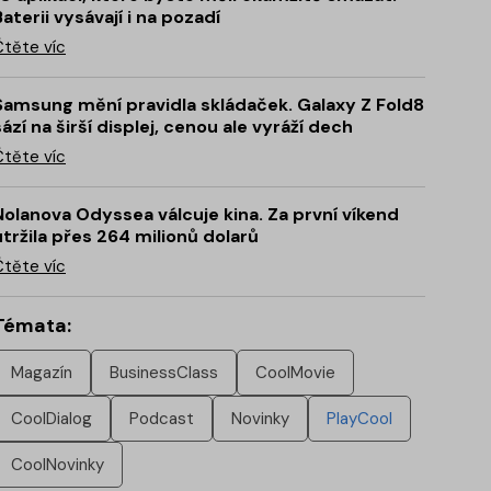
Baterii vysávají i na pozadí
Čtěte víc
Samsung mění pravidla skládaček. Galaxy Z Fold8
sází na širší displej, cenou ale vyráží dech
Čtěte víc
Nolanova Odyssea válcuje kina. Za první víkend
utržila přes 264 milionů dolarů
Čtěte víc
Témata:
Magazín
BusinessClass
CoolMovie
CoolDialog
Podcast
Novinky
PlayCool
CoolNovinky