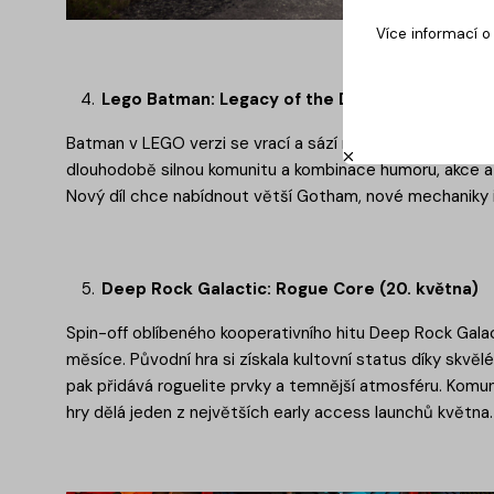
Více informací 
Lego Batman: Legacy of the Dark Knight (22. k
Batman v LEGO verzi se vrací a sází na nostalgii i obrov
dlouhodobě silnou komunitu a kombinace humoru, akce a 
Nový díl chce nabídnout větší Gotham, nové mechaniky i 
Deep Rock Galactic: Rogue Core (20. května)
Spin-off oblíbeného kooperativního hitu Deep Rock Galac
měsíce. Původní hra si získala kultovní status díky skvě
pak přidává roguelite prvky a temnější atmosféru. Komuni
hry dělá jeden z největších early access launchů května.