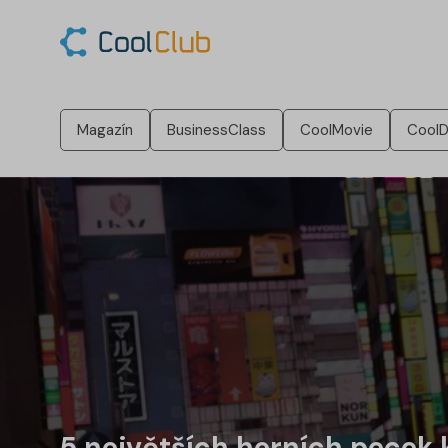
Magazín
BusinessClass
CoolMovie
CoolD
5 největších herních pecek