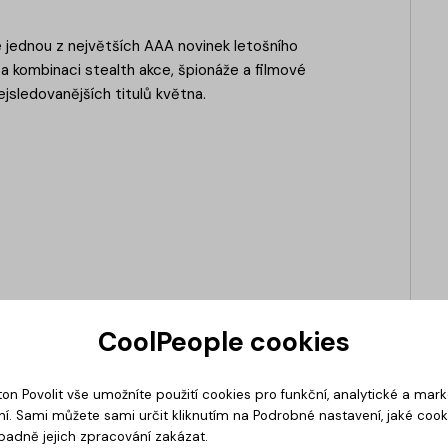
e jednou z největších AAA novinek letošního
 a kombinaci stealth akce, špionáže a filmové
jsledovanějších titulů května.
CoolPeople cookies
ton Povolit vše umožníte použití cookies pro funkční, analytické a mar
í. Sami můžete sami určit kliknutím na Podrobné nastavení, jaké coo
padně jejich zpracování zakázat.