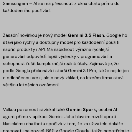
Samsungem – AI se má přesunout z okna chatu přímo do
každodenního používání.
Zásadní novinkou je nový model
Gemini 3.5 Flash.
Google ho
staví jako rychlý a dostupný model pro každodenní použití
napříč produkty i API. Má nabídnout výrazně rychlejší
generování odpovědí, lepší výsledky v programování a
schopnost řešit komplexnější reálné úkoly. Zajímavé je, že
podle Googlu překonává i starší Gemini 3.1 Pro, takže nejde jen
o odlehčenou verzi, ale o nový základ, na kterém firma staví
většinu letošních oznámení.
Velkou pozornost si získal také
Gemini Spark,
osobní AI
agent přímo v aplikaci Gemini. Jeho hlavním rozdíl oproti
klasickému chatbotu spočívá v tom, že za uživatele dokáže
pracovat i na pozadí. Běží v Google Cloudu, takže nepotřebuje