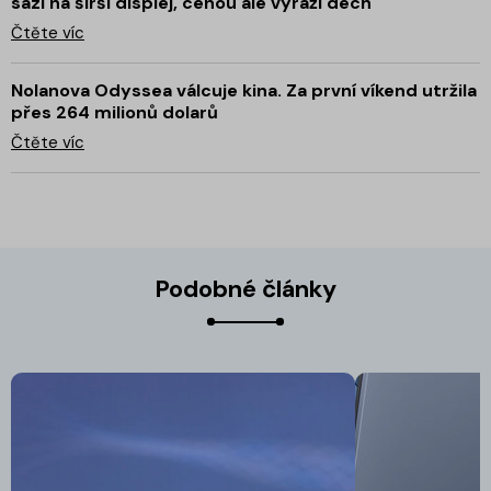
sází na širší displej, cenou ale vyráží dech
Čtěte víc
Nolanova Odyssea válcuje kina. Za první víkend utržila
přes 264 milionů dolarů
Čtěte víc
Podobné články