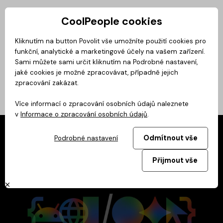
CoolPeople cookies
Privátní zóna
Kliknutím na button Povolit vše umožníte použití cookies pro
funkční, analytické a marketingové účely na vašem zařízení.
Magazín
BusinessClass
CoolMovie
CoolDialog
Podcast
No
Sami můžete sami určit kliknutím na Podrobné nastavení,
jaké cookies je možné zpracovávat, případně jejich
zpracování zakázat.
Více informací o zpracování osobních údajů naleznete
v
Informace o zpracování osobních údajů
.
Odmítnout vše
Podrobné nastavení
Přijmout vše