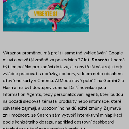
Výraznou proměnou má projít i samotné vyhledávání. Google
mluví o největší změně za posledních 27 let.
Search
už nemá
být jen políčko pro zadání dotazu, ale chytřejší nástroj, který
zvládne pracovat s obrázky, soubory, videem nebo obsahem
otevřené karty v Chromu. AI Mode nově poběží na Gemini 3.5
Flash a má být dostupný zdarma. Další novinkou jsou
Information Agents, tedy personalizovaní agenti, kteří budou
na pozadí sledovat témata, produkty nebo informace, které
uživatele zajímají, a upozorní ho na důležité změny. Zajímavě
zní i možnost, že Search sám vytvoří interaktivní miniaplikaci
podle konkrétního dotazu, například cestovní dashboard,
přehled pro učení nebo tracker k projektu.