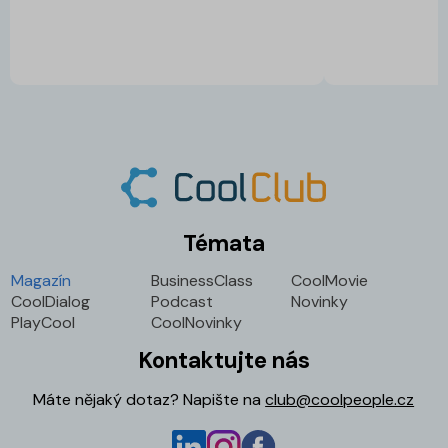
Témata
Magazín
BusinessClass
CoolMovie
CoolDialog
Podcast
Novinky
PlayCool
CoolNovinky
Kontaktujte nás
Máte nějaký dotaz? Napište na
club@coolpeople.cz