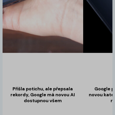
Přišla potichu, ale přepsala
Google p
rekordy, Google má novou AI
novou katego
dostupnou všem
ro