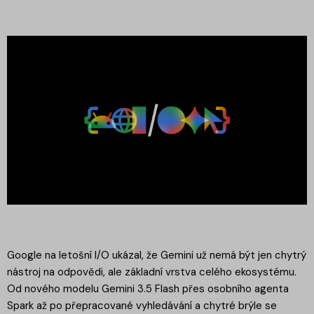
Google na letošní I/O ukázal, že Gemini už nemá být jen chytrý
nástroj na odpovědi, ale základní vrstva celého ekosystému.
Od nového modelu Gemini 3.5 Flash přes osobního agenta
Spark až po přepracované vyhledávání a chytré brýle se