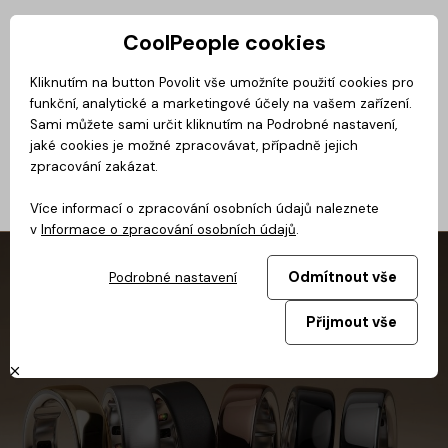
CoolPeople cookies
Privátní zóna
Kliknutím na button Povolit vše umožníte použití cookies pro
funkční, analytické a marketingové účely na vašem zařízení.
Magazín
BusinessClass
CoolMovie
CoolDialog
Podcast
No
Sami můžete sami určit kliknutím na Podrobné nastavení,
jaké cookies je možné zpracovávat, případně jejich
zpracování zakázat.
Více informací o zpracování osobních údajů naleznete
v
Informace o zpracování osobních údajů
.
Odmítnout vše
Podrobné nastavení
Přijmout vše