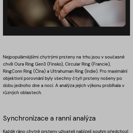
Nejpopulárnějšími chytrými prsteny na trhu jsou v současné
chvíli Oura Ring Gen3 (Finsko), Circular Ring (Francie),
RingConn Ring (Čína) a Ultrahuman Ring (Indie). Pro maximální
objektivní porovnání byly všechny čtyři prsteny nošeny po
dobu jednoho dne a noci. A analýza jejich výkonu probíhala v
různých oblastech.
Synchronizace a ranní analýza
Každé ráno chytré prsteny uživateli nabízejí souhrn předchozí