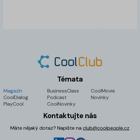
Témata
Magazín
BusinessClass
CoolMovie
CoolDialog
Podcast
Novinky
PlayCool
CoolNovinky
Kontaktujte nás
Máte nějaký dotaz? Napište na
club@coolpeople.cz