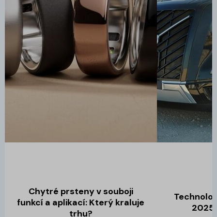
Chytré prsteny v souboji
Technolog
funkcí a aplikací: Který kraluje
2025,
trhu?