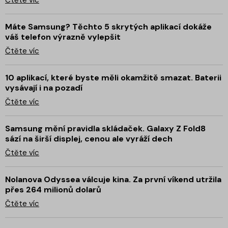
Čtěte víc
Máte Samsung? Těchto 5 skrytých aplikací dokáže
váš telefon výrazně vylepšit
Čtěte víc
10 aplikací, které byste měli okamžitě smazat. Baterii
vysávají i na pozadí
Čtěte víc
Samsung mění pravidla skládaček. Galaxy Z Fold8
sází na širší displej, cenou ale vyráží dech
Čtěte víc
Nolanova Odyssea válcuje kina. Za první víkend utržila
přes 264 milionů dolarů
Čtěte víc