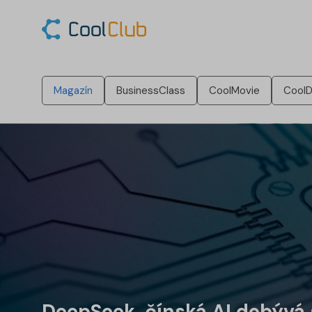
Magazín
BusinessClass
CoolMovie
CoolD
DeepSeek, čínská AI dobývá s