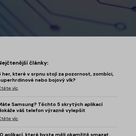
Nejčtenější články:
5 her, které v srpnu stojí za pozornost, zombíci,
superhrdinové nebo bojový vlk?
Čtěte víc
Máte Samsung? Těchto 5 skrytých aplikací
dokáže váš telefon výrazně vylepšit
Čtěte víc
10 aplikací, které byste měli okamžitě smazat.