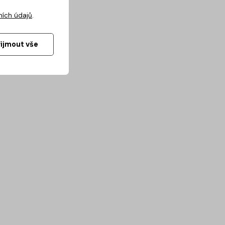
ních údajů
.
řijmout vše