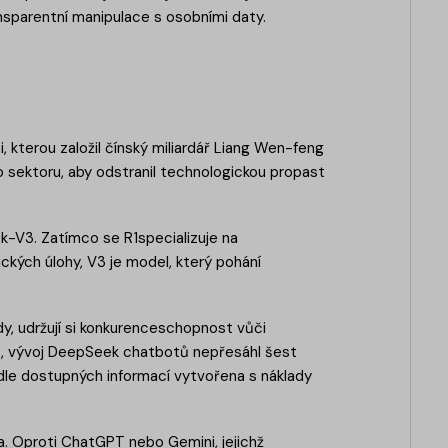
nsparentní manipulace s osobními daty.
kterou založil čínský miliardář Liang Wen-feng
o sektoru, aby odstranil technologickou propast
-V3. Zatímco se R1specializuje na
ckých úlohy, V3 je model, který pohání
ady, udržují si konkurenceschopnost vůči
t, vývoj DeepSeek chatbotů nepřesáhl šest
dle dostupných informací vytvořena s náklady
. Oproti ChatGPT nebo Gemini, jejichž