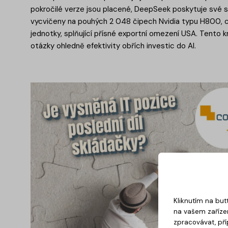
pokročilé verze jsou placené, DeepSeek poskytuje své 
vycvičeny na pouhých 2 048 čipech Nvidia typu H800, c
jednotky, splňující přísné exportní omezení USA. Tento k
otázky ohledně efektivity obřích investic do AI.
Kliknutím na but
na vašem zařízen
zpracovávat, pří