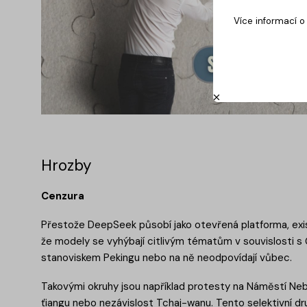
Více informací 
Hrozby
Cenzura
Přestože DeepSeek působí jako otevřená platforma, exist
že modely se vyhýbají citlivým tématům v souvislosti s Čí
stanoviskem Pekingu nebo na ně neodpovídají vůbec.
Takovými okruhy jsou například protesty na Náměstí Nebe
ťiangu nebo nezávislost Tchaj-wanu. Tento selektivní dr