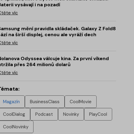
Baterii vysávají i na pozadí
Čtěte víc
Samsung mění pravidla skládaček. Galaxy Z Fold8
sází na širší displej, cenou ale vyráží dech
Čtěte víc
Nolanova Odyssea válcuje kina. Za první víkend
utržila přes 264 milionů dolarů
Čtěte víc
Témata:
Magazín
BusinessClass
CoolMovie
CoolDialog
Podcast
Novinky
PlayCool
CoolNovinky