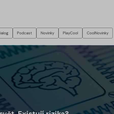
ialog
Podcast
Novinky
PlayCool
CoolNovinky
vět. Existují rizika?