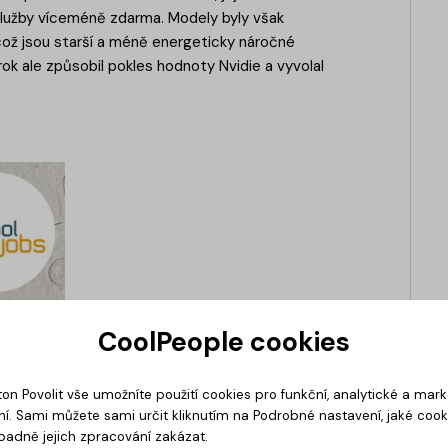
služby víceméně zdarma. Modely byly však
ož jsou starší a méně energeticky náročné
rok ale způsobil pokles hodnoty Nvidie a vyvolal
CoolPeople cookies
ton Povolit vše umožníte použití cookies pro funkční, analytické a mar
í. Sami můžete sami určit kliknutím na Podrobné nastavení, jaké coo
padně jejich zpracování zakázat.