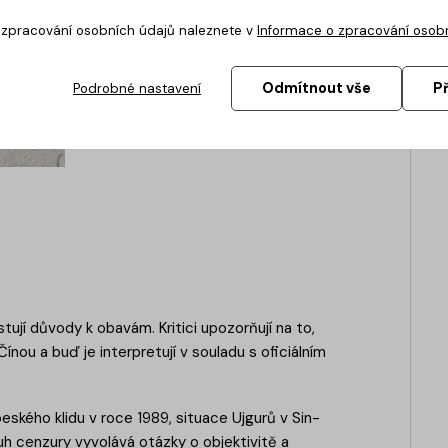
o zpracování osobních údajů naleznete v
Informace o zpracování osob
Odmítnout vše
P
Podrobné nastavení
ují důvody k obavám. Kritici upozorňují na to,
nou a buď je interpretují v souladu s oficiálním
ského klidu v roce 1989, situace Ujgurů v Sin-
uh cenzury vyvolává otázky o objektivitě a