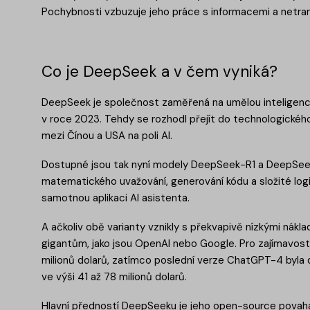
Pochybnosti vzbuzuje jeho práce s informacemi a netra
Co je DeepSeek a v čem vyniká?
DeepSeek je společnost zaměřená na umělou inteligenci, 
v roce 2023. Tehdy se rozhodl přejít do technologickéh
mezi Čínou a USA na poli AI.
Dostupné jsou tak nyní modely DeepSeek-R1 a DeepSeek
matematického uvažování, generování kódu a složité logi
samotnou aplikaci AI asistenta.
A ačkoliv obě varianty vznikly s překvapivě nízkými nákl
gigantům, jako jsou OpenAI nebo Google. Pro zajímavos
milionů dolarů, zatímco poslední verze ChatGPT-4 byla 
ve výši 41 až 78 milionů dolarů.
Hlavní předností DeepSeeku je jeho open-source povaha