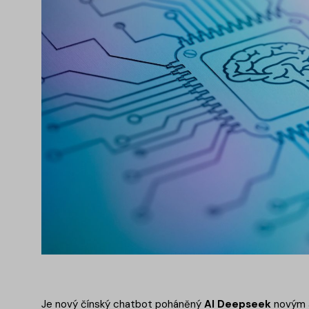
Je nový čínský chatbot poháněný
AI Deepseek
novým a