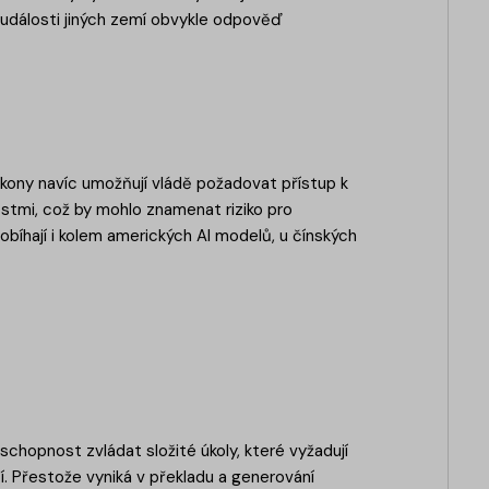
 události jiných zemí obvykle odpověď
ákony navíc umožňují vládě požadovat přístup k
mi, což by mohlo znamenat riziko pro
obíhají i kolem amerických AI modelů, u čínských
hopnost zvládat složité úkoly, které vyžadují
í. Přestože vyniká v překladu a generování