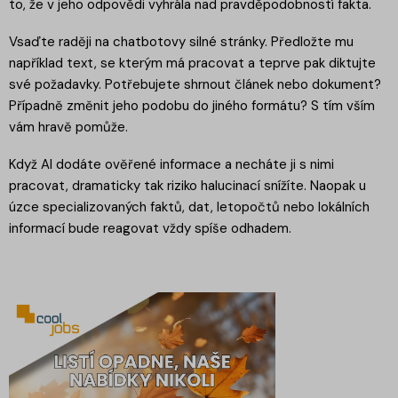
to, že v jeho odpovědi vyhrála nad pravděpodobností fakta.
Vsaďte raději na chatbotovy silné stránky. Předložte mu
například text, se kterým má pracovat a teprve pak diktujte
své požadavky. Potřebujete shrnout článek nebo dokument?
Případně změnit jeho podobu do jiného formátu? S tím vším
vám hravě pomůže.
Když AI dodáte ověřené informace a necháte ji s nimi
pracovat, dramaticky tak riziko halucinací snížíte. Naopak u
úzce specializovaných faktů, dat, letopočtů nebo lokálních
informací bude reagovat vždy spíše odhadem.