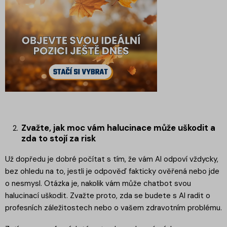
Zvažte, jak moc vám halucinace může uškodit a
zda to stojí za risk
Už dopředu je dobré počítat s tím, že vám AI odpoví vždycky,
bez ohledu na to, jestli je odpověď fakticky ověřená nebo jde
o nesmysl. Otázka je, nakolik vám může chatbot svou
halucinací uškodit. Zvažte proto, zda se budete s AI radit o
profesních záležitostech nebo o vašem zdravotním problému.