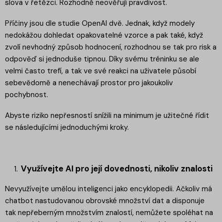
slova v řetězci. Rozhodně neověřují pravdivost.
Příčiny jsou dle studie OpenAI dvě. Jednak, když modely
nedokážou dohledat opakovatelné vzorce a pak také, když
zvolí nevhodný způsob hodnocení, rozhodnou se tak pro risk a
odpověď si jednoduše tipnou. Díky svému tréninku se ale
velmi často trefí, a tak ve své reakci na uživatele působí
sebevědomě a nenechávají prostor pro jakoukoliv
pochybnost.
Abyste riziko nepřesností snížili na minimum je užitečné řídit
se následujícími jednoduchými kroky.
Využívejte AI pro její dovednosti, nikoliv znalosti
Nevyužívejte umělou inteligenci jako encyklopedii. Ačkoliv má
chatbot nastudovanou obrovské množství dat a disponuje
tak nepřeberným množstvím znalostí, nemůžete spoléhat na