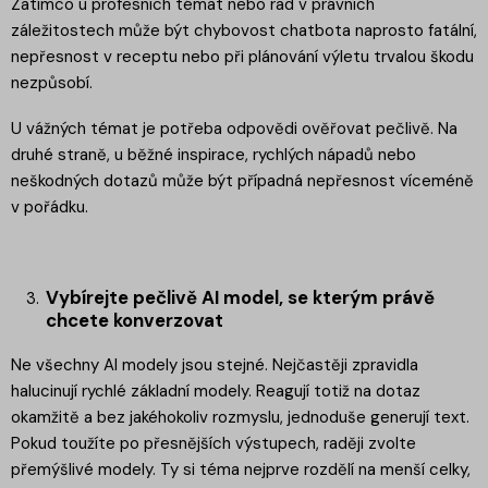
Zatímco u profesních témat nebo rad v právních
záležitostech může být chybovost chatbota naprosto fatální,
nepřesnost v receptu nebo při plánování výletu trvalou škodu
nezpůsobí.
U vážných témat je potřeba odpovědi ověřovat pečlivě. Na
druhé straně, u běžné inspirace, rychlých nápadů nebo
neškodných dotazů může být případná nepřesnost víceméně
v pořádku.
Vybírejte pečlivě AI model, se kterým právě
chcete konverzovat
Ne všechny AI modely jsou stejné. Nejčastěji zpravidla
halucinují rychlé základní modely. Reagují totiž na dotaz
okamžitě a bez jakéhokoliv rozmyslu, jednoduše generují text.
Pokud toužíte po přesnějších výstupech, raději zvolte
přemýšlivé modely. Ty si téma nejprve rozdělí na menší celky,