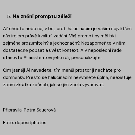
Na znění promptu záleží
Ať chcete nebo ne, v boji proti halucinacím je vašim největším
nástrojem právě kvalitní zadání. Váš prompt by měl být
zejména srozumitelný a jednoznačný. Nezapomeňte v něm
dostatečně popsat a uvést kontext. A v neposlední řadě
stanovte AI asistentovi jeho roli, personalizujte.
Čím jasněji AI navedete, tím menší prostor jí necháte pro
domněnky. Přesto se halucinacím nevyhnete úplně, neexistuje
zatím zkrátka způsob, jak se jim zcela vyvarovat.
Připravila: Petra Sauerová
Foto: depositphotos