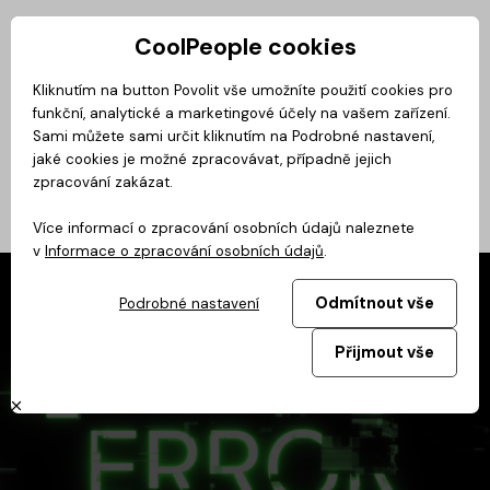
CoolPeople cookies
Privátní zóna
Kliknutím na button Povolit vše umožníte použití cookies pro
funkční, analytické a marketingové účely na vašem zařízení.
Magazín
BusinessClass
CoolMovie
CoolDialog
Podcast
No
Sami můžete sami určit kliknutím na Podrobné nastavení,
jaké cookies je možné zpracovávat, případně jejich
zpracování zakázat.
Více informací o zpracování osobních údajů naleznete
v
Informace o zpracování osobních údajů
.
Odmítnout vše
Podrobné nastavení
Přijmout vše