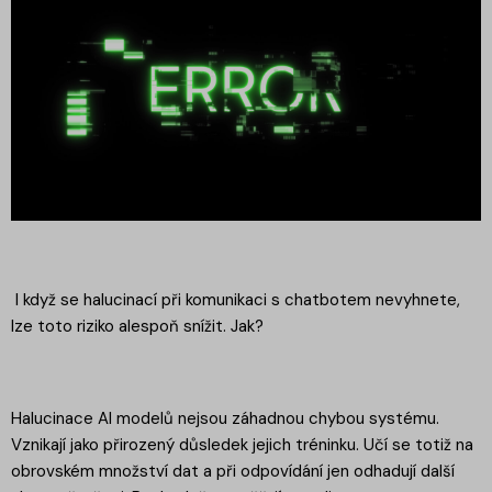
I když se halucinací při komunikaci s chatbotem nevyhnete,
lze toto riziko alespoň snížit. Jak?
Halucinace AI modelů nejsou záhadnou chybou systému.
Vznikají jako přirozený důsledek jejich tréninku. Učí se totiž na
obrovském množství dat a při odpovídání jen odhadují další