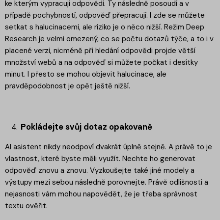
ke kterým vypracují odpovědi. Ty následně posoudí a v
případě pochybností, odpověď přepracují. I zde se můžete
setkat s halucinacemi, ale riziko je o něco nižší. Režim Deep
Research je velmi omezený, co se počtu dotazů týče, a to i v
placené verzi, nicméně při hledání odpovědi projde větší
množství webů a na odpověď si můžete počkat i desítky
minut. I přesto se mohou objevit halucinace, ale
pravděpodobnost je opět ještě nižší.
Pokládejte svůj dotaz opakovaně
AI asistent nikdy neodpoví dvakrát úplně stejně. A právě to je
vlastnost, které byste měli využít. Nechte ho generovat
odpověď znovu a znovu. Vyzkoušejte také jiné modely a
výstupy mezi sebou následně porovnejte. Právě odlišnosti a
nejasnosti vám mohou napovědět, že je třeba správnost
textu ověřit.