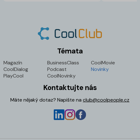
Témata
Magazín
BusinessClass
CoolMovie
CoolDialog
Podcast
Novinky
PlayCool
CoolNovinky
Kontaktujte nás
Máte nějaký dotaz? Napište na
club@coolpeople.cz