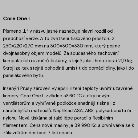
Core One L
Písmeno „L“ v názvu jasně naznačuje hlavní rozdíl od
předchozí verze. A to zvětšení tiskového prostoru z
250×220×270 mm na 300×300×330 mm, který pojme
dvojnásobný objem modelů. Za současného zachování
kompaktních rozměrů tiskárny, stejně jako i hmotnosti 21,9 kg.
Stroj lze tak stejně pohodlně umístit do domácí dílny, jako i do
panelákového bytu.
Inženýři Prusy zároveň vylepšili řízení teploty uvnitř uzavřené
komory. Core One L zvládne až 60 °C a díky novým
ventilátorům a vyhřívané podložce snadněji tiskne i z
náročnějších materiálů. Například ASA, ABS, polykarbonátu či
nylonu. Nová tiskárna si také lépe poradí s flexibilním
filamentem. Cena nové mašiny je 39 990 Kč a první várka se k
zákazníkům dostane 7. listopadu.