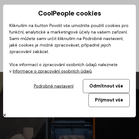
CoolPeople cookies
Privátní zóna
Kliknutím na button Povolit vše umožníte použití cookies pro
funkční, analytické a marketingové účely na vašem zařízení.
No
Magazín
BusinessClass
CoolMovie
CoolDialog
Podcast
Sami můžete sami určit kliknutím na Podrobné nastavení,
jaké cookies je možné zpracovávat, případně jejich
zpracování zakázat.
Více informací o zpracování osobních údajů naleznete
v
Informace o zpracování osobních údajů
.
Odmítnout vše
Podrobné nastavení
Přijmout vše