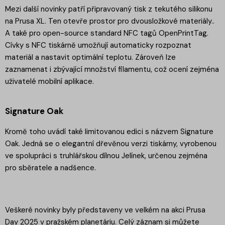
Mezi další novinky patří připravovaný tisk z tekutého silikonu
na Prusa XL. Ten otevře prostor pro dvousložkové materiály..
A také pro open-source standard NFC tagů OpenPrintTag.
Cívky s NFC tiskárně umožňují automaticky rozpoznat
materiál a nastavit optimální teplotu. Zároveň lze
zaznamenat i zbývající množství filamentu, což ocení zejména
uživatelé mobilní aplikace.
Signature Oak
Kromě toho uvádí také limitovanou edici s názvem Signature
Oak. Jedná se o elegantní dřevěnou verzi tiskárny, vyrobenou
ve spolupráci s truhlářskou dílnou Jelínek, určenou zejména
pro sběratele a nadšence.
Veškeré novinky byly představeny ve velkém na akci Prusa
Day 2025 v pražském planetáriu. Celý záznam si můžete