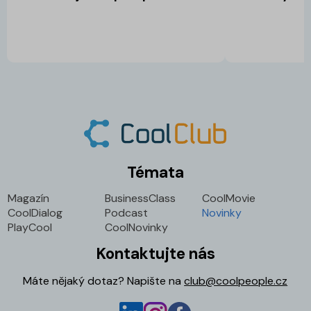
Témata
Magazín
BusinessClass
CoolMovie
CoolDialog
Podcast
Novinky
PlayCool
CoolNovinky
Kontaktujte nás
Máte nějaký dotaz? Napište na
club@coolpeople.cz