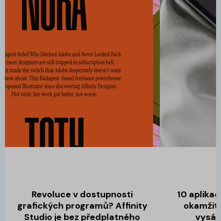
Revoluce v dostupnosti
10 aplikac
grafických programů? Affinity
okamžitě
Studio je bez předplatného
vysáva