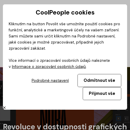
CoolPeople cookies
Privátní zóna
Kliknutím na button Povolit vše umožníte použití cookies pro
funkční, analytické a marketingové účely na vašem zařízení.
No
Magazín
BusinessClass
CoolMovie
CoolDialog
Podcast
Sami můžete sami určit kliknutím na Podrobné nastavení,
jaké cookies je možné zpracovávat, případně jejich
zpracování zakázat.
Více informací o zpracování osobních údajů naleznete
v
Informace o zpracování osobních údajů
.
Odmítnout vše
Podrobné nastavení
Přijmout vše
Revoluce v dostupnosti grafických