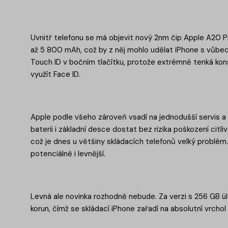
Uvnitř telefonu se má objevit nový 2nm čip Apple A20 P
až 5 800 mAh, což by z něj mohlo udělat iPhone s vůbec ne
Touch ID v bočním tlačítku, protože extrémně tenká k
využít Face ID.
Apple podle všeho zároveň vsadí na jednodušší servis a p
baterii i základní desce dostat bez rizika poškození citli
což je dnes u většiny skládacích telefonů velký problém.
potenciálně i levnější.
Levná ale novinka rozhodně nebude. Za verzi s 256 GB ú
korun, čímž se skládací iPhone zařadí na absolutní vrchol 