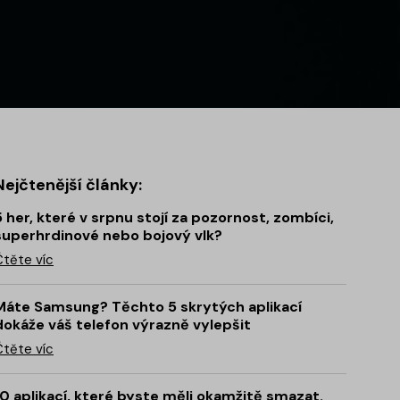
Nejčtenější články:
5 her, které v srpnu stojí za pozornost, zombíci,
superhrdinové nebo bojový vlk?
Čtěte víc
Máte Samsung? Těchto 5 skrytých aplikací
dokáže váš telefon výrazně vylepšit
Čtěte víc
10 aplikací, které byste měli okamžitě smazat.