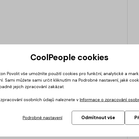
CoolPeople cookies
ton Povolit vše umožníte použití cookies pro funkční, analytické a mar
í. Sami můžete sami určit kliknutím na Podrobné nastavení, jaké coo
padně jejich zpracování zakázat.
o zpracování osobních údajů naleznete v
Informace o zpracování osob
lefon poběží na iOS 27, Apple chystá výrazné
Odmítnout vše
P
Podrobné nastavení
ako na tabletu, pohodlně používat dvě aplikace
king má být jedním z hlavních důvodů, proč si