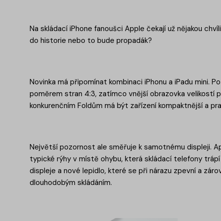
Na skládací iPhone fanoušci Apple čekají už nějakou chv
do historie nebo to bude propadák?
Novinka má připomínat kombinaci iPhonu a iPadu mini. Po
poměrem stran 4:3, zatímco vnější obrazovka velikostí 
konkurenčním Foldům má být zařízení kompaktnější a prak
Největší pozornost ale směřuje k samotnému displeji. A
typické rýhy v místě ohybu, která skládací telefony tráp
displeje a nové lepidlo, které se při nárazu zpevní a zár
dlouhodobým skládáním.