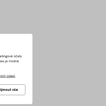
ketingové účely
kies je možné
ních údajů
.
řijmout vše