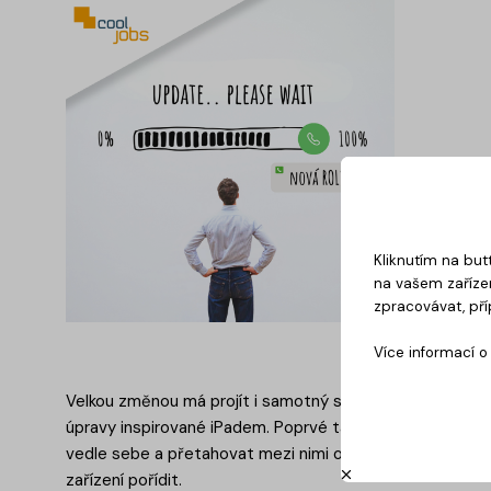
Kliknutím na but
na vašem zařízen
zpracovávat, pří
Více informací 
Velkou změnou má projít i samotný systém. Přestože te
úpravy inspirované iPadem. Poprvé tak půjde, podobně j
vedle sebe a přetahovat mezi nimi obsah. Právě multitas
zařízení pořídit.