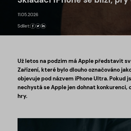
11.05.2026
Sdílet:
Už letos na podzim má Apple představit svů
Zařízení, které bylo dlouho označováno jako 
objevuje pod názvem iPhone Ultra. Pokud j
nechystá se Apple jen dohnat konkurenci, 
hry.