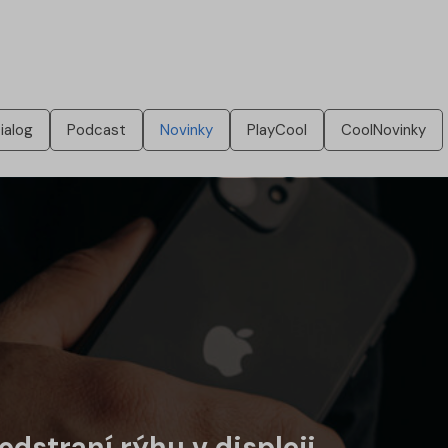
ialog
Podcast
Novinky
PlayCool
CoolNovinky
 odstraní rýhu v displeji