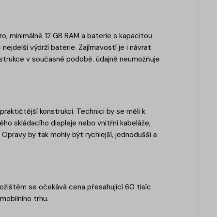
ro, minimálně 12 GB RAM a baterie s kapacitou
jdelší výdrží baterie. Zajímavostí je i návrat
onstrukce v současné podobě. údajně neumožňuje
raktičtější konstrukci. Technici by se měli k
vého skládacího displeje nebo vnitřní kabeláže,
 Opravy by tak mohly být rychlejší, jednodušší a
ložištěm se očekává cena přesahující 60 tisíc
mobilního trhu.