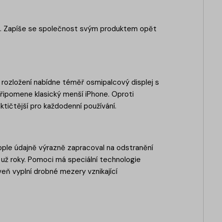
íli. Zapíše se společnost svým produktem opět
 rozložení nabídne téměř osmipalcový displej s
připomene klasický menší iPhone. Oproti
tičtější pro každodenní používání.
pple údajně výrazně zapracoval na odstranění
í už roky. Pomoci má speciální technologie
oveň vyplní drobné mezery vznikající