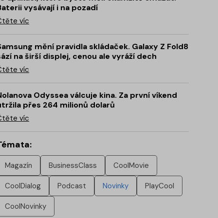
Baterii vysávají i na pozadí
Čtěte víc
Samsung mění pravidla skládaček. Galaxy Z Fold8
sází na širší displej, cenou ale vyráží dech
Čtěte víc
Nolanova Odyssea válcuje kina. Za první víkend
utržila přes 264 milionů dolarů
Čtěte víc
Témata:
Magazín
BusinessClass
CoolMovie
CoolDialog
Podcast
Novinky
PlayCool
CoolNovinky