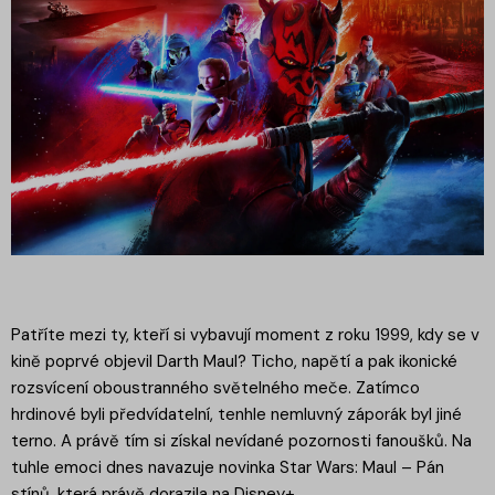
Patříte mezi ty, kteří si vybavují moment z roku 1999, kdy se v
kině poprvé objevil Darth Maul? Ticho, napětí a pak ikonické
rozsvícení oboustranného světelného meče. Zatímco
hrdinové byli předvídatelní, tenhle nemluvný záporák byl jiné
terno. A právě tím si získal nevídané pozornosti fanoušků. Na
tuhle emoci dnes navazuje novinka Star Wars: Maul – Pán
stínů, která právě dorazila na Disney+.