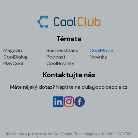
Témata
Magazín
BusinessClass
CoolMovie
CoolDialog
Podcast
Novinky
PlayCool
CoolNovinky
Kontaktujte nás
Máte nějaký dotaz? Napište na
club@coolpeople.cz
Informace o provozovateli: CoolPeople Technology a.s., Na Strži 2097/63,