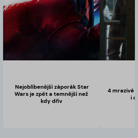
Nejoblíbenější záporák Star
4 mrazivé t
Wars je zpět a temnější než
i 
kdy dřív