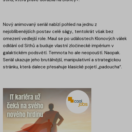
Nový animovaný seriál nabízí pohled na jednu z
nejoblíbenějších postav celé ságy., tentokrát však bez
omezení vedlejší role. Maul se po událostech Klonových válek
odklání od Sithů a buduje vlastní zločinecké impérium v
galaktickém podsvětí. Temnota ho ale neopouští. Naopak.
Seriál ukazuje jeho brutálnější, manipulativní a strategickou
stránku, která dalece přesahuje klasické pojetí „padoucha“.