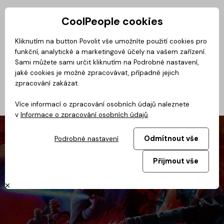
CoolPeople cookies
Privátní zóna
Kliknutím na button Povolit vše umožníte použití cookies pro
funkční, analytické a marketingové účely na vašem zařízení.
CoolMovie
Magazín
BusinessClass
CoolDialog
Podcast
No
Sami můžete sami určit kliknutím na Podrobné nastavení,
jaké cookies je možné zpracovávat, případně jejich
zpracování zakázat.
Více informací o zpracování osobních údajů naleznete
v
Informace o zpracování osobních údajů
.
Odmítnout vše
Podrobné nastavení
Přijmout vše