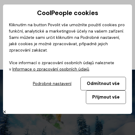
CoolPeople cookies
Privátní zóna
Kliknutím na button Povolit vše umožníte použití cookies pro
funkční, analytické a marketingové účely na vašem zařízení.
Magazín
BusinessClass
CoolMovie
CoolDialog
Podcast
No
Sami můžete sami určit kliknutím na Podrobné nastavení,
jaké cookies je možné zpracovávat, případně jejich
zpracování zakázat.
Více informací o zpracování osobních údajů naleznete
v
Informace o zpracování osobních údajů
.
Odmítnout vše
Podrobné nastavení
Přijmout vše