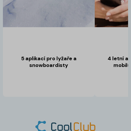
5 aplikací pro lyžaře a
4 letní a
snowboardisty
mobilu