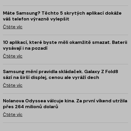
Máte Samsung? Těchto 5 skrytých aplikací dokáže
váš telefon výrazně vylepšit
Čtěte víc
10 aplikací, které byste měli okamžitě smazat. Baterii
vysávají i na pozadí
Čtěte víc
Samsung mění pravidla skládaček. Galaxy Z Fold8
sází na širší displej, cenou ale vyráží dech
Čtěte víc
Nolanova Odyssea válcuje kina. Za první víkend utržila
přes 264 milionů dolarů
Čtěte víc