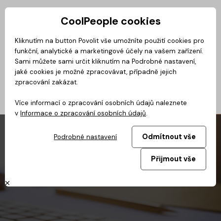
CoolPeople cookies
Privátní zóna
Kliknutím na button Povolit vše umožníte použití cookies pro
funkční, analytické a marketingové účely na vašem zařízení.
Magazín
BusinessClass
CoolMovie
CoolDialog
Podcast
No
Sami můžete sami určit kliknutím na Podrobné nastavení,
jaké cookies je možné zpracovávat, případně jejich
zpracování zakázat.
Více informací o zpracování osobních údajů naleznete
v
Informace o zpracování osobních údajů
.
Odmítnout vše
Podrobné nastavení
Přijmout vše