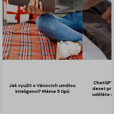
ChatGPT 
Jak využít o Vánocích umělou
deset pro
inteligenci? Máme 5 tipů
uděláte o