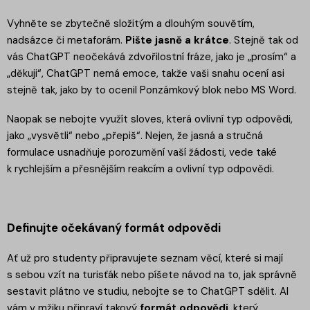
Vyhněte se zbytečně složitým a dlouhým souvětím,
nadsázce či metaforám.
Pište jasně a krátce
. Stejně tak od
vás ChatGPT neočekává zdvořilostní fráze, jako je „prosím“ a
„děkuji“, ChatGPT nemá emoce, takže vaši snahu ocení asi
stejně tak, jako by to ocenil Ponzámkový blok nebo MS Word.
Naopak se nebojte využít sloves, která ovlivní typ odpovědi,
jako „vysvětli“ nebo „přepiš“. Nejen, že jasná a stručná
formulace usnadňuje porozumění vaší žádosti, vede také
k rychlejším a přesnějším reakcím a ovlivní typ odpovědi.
Definujte očekávaný formát odpovědi
Ať už pro studenty připravujete seznam věcí, které si mají
s sebou vzít na turisťák nebo píšete návod na to, jak správně
sestavit plátno ve studiu, nebojte se to ChatGPT sdělit. AI
vám v mžiku připraví takový
formát odpovědi
, který