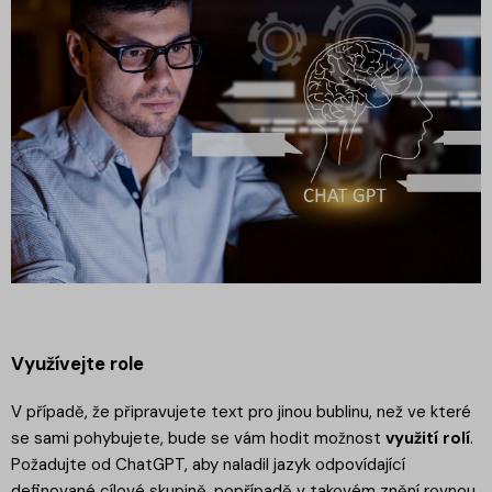
Využívejte role
V případě, že připravujete text pro jinou bublinu, než ve které
se sami pohybujete, bude se vám hodit možnost
využití rolí
.
Požadujte od ChatGPT, aby naladil jazyk odpovídající
definované cílové skupině, popřípadě v takovém znění rovnou