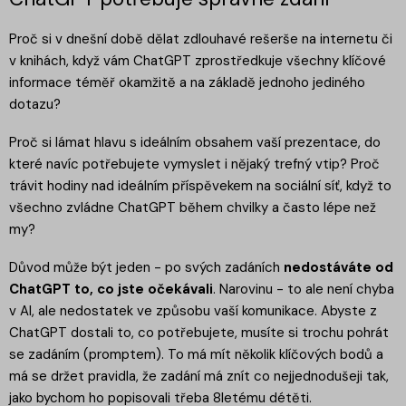
Proč si v dnešní době dělat zdlouhavé rešerše na internetu či
v knihách, když vám ChatGPT zprostředkuje všechny klíčové
informace téměř okamžitě a na základě jednoho jediného
dotazu?
Proč si lámat hlavu s ideálním obsahem vaší prezentace, do
které navíc potřebujete vymyslet i nějaký trefný vtip? Proč
trávit hodiny nad ideálním příspěvekem na sociální síť, když to
všechno zvládne ChatGPT během chvilky a často lépe než
my?
Důvod může být jeden - po svých zadáních
nedostáváte od
ChatGPT to, co jste očekávali
. Narovinu - to ale není chyba
v AI, ale nedostatek ve způsobu vaší komunikace. Abyste z
ChatGPT dostali to, co potřebujete, musíte si trochu pohrát
se zadáním (promptem). To má mít několik klíčových bodů a
má se držet pravidla, že zadání má znít co nejjednodušeji tak,
jako bychom ho popisovali třeba 8letému détěti.