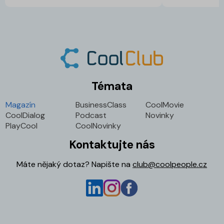
Témata
Magazín
BusinessClass
CoolMovie
CoolDialog
Podcast
Novinky
PlayCool
CoolNovinky
Kontaktujte nás
Máte nějaký dotaz? Napište na
club@coolpeople.cz