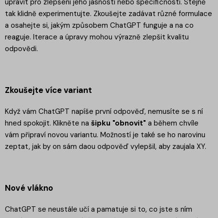
upravit pro zlepšení jeho jasnosti nebo specifičnosti. Stejně
tak klidně experimentujte. Zkoušejte zadávat různé formulace
a osahejte si, jakým způsobem ChatGPT funguje a na co
reaguje. Iterace a úpravy mohou výrazně zlepšit kvalitu
odpovědi.
Zkoušejte více variant
Když vám ChatGPT napíše první odpověď, nemusíte se s ní
hned spokojit. Klikněte na
šipku "obnovit"
a během chvíle
vám připraví novou variantu. Možností je také se ho narovinu
zeptat, jak by on sám daou odpověď vylepšil, aby zaujala XY.
Nové vlákno
ChatGPT se neustále učí a pamatuje si to, co jste s ním