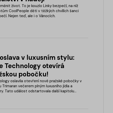
ěnit život. To je kouzlo Linky bezpečí, na níž
ientům CoolPeople děti v těžkých chvílích šanci
ečí. Nejen teď, ale i o Vánocích.
oslava v luxusním stylu:
e Technology otevírá
žskou pobočku!
logy oslavila otevření nové pražské pobočky v
 Trimaran večerem plným luxusního jídla a
y. Tato událost odstartovala další kapitolu
 se nyní s nadšením pouští do dalšího růstu a