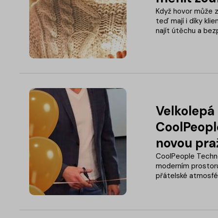
Když hovor může zm
teď mají i díky kl
najít útěchu a bezp
Velkolepá 
CoolPeopl
novou pra
CoolPeople Techno
moderním prostoru
přátelské atmosfér
společnosti, která
posouvání hranic.