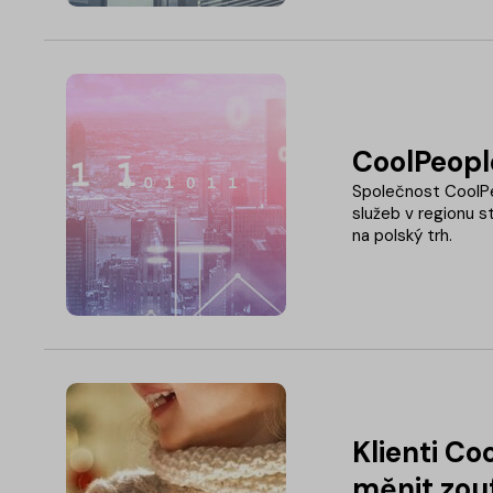
CoolPeopl
Společnost CoolPe
služeb v regionu s
na polský trh.
Klienti C
měnit zouf