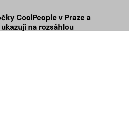
čky CoolPeople v Praze a
 ukazují na rozsáhlou
jeme slavnostní otevření nových poboček.
čka CoolPeople v Praze, k rozšíření té
Bratislavě. Tyto kroky představují klíčové
 naplnění vize růstu a expanze společnosti.
ská odpovědnost
lPeople Technology
vědnost je dobrovolný závazek organizace
ozhodování a v každodenních činnostech