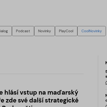
ialog
Podcast
Novinky
PlayCool
CoolNovinky
e hlásí vstup na maďarský
ře zde své další strategické