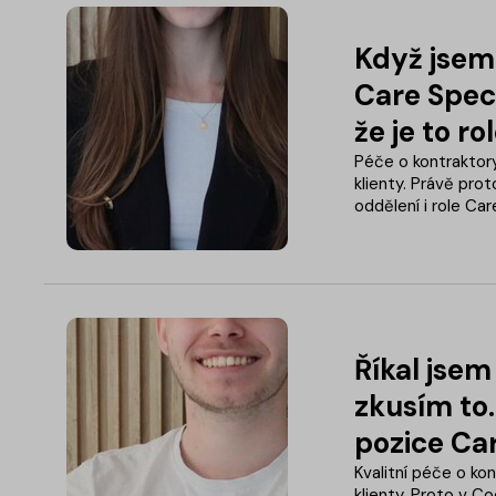
Když jsem 
Care Speci
že je to r
Péče o kontraktor
klienty. Právě pro
oddělení i role Ca
řešení je hledat t
jsme motivované a
kolegy. Proč je Ev
match?
Říkal jsem 
zkusím to.
pozice Car
celé dáva
Kvalitní péče o kon
klienty. Proto v C