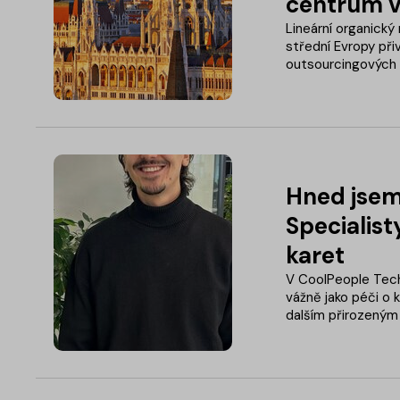
centrum v
Lineární organický
střední Evropy při
outsourcingových s
země. Novým milní
Hned jsem 
Specialist
karet
V CoolPeople Tech
vážně jako péči o k
dalším přirozeným 
obsadili interně a
Za Brno a Bratisla
Jaroš. Co se mu na 