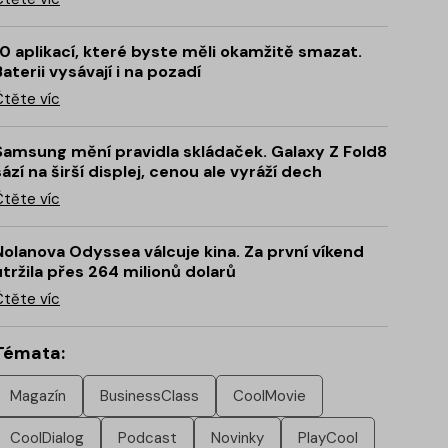
10 aplikací, které byste měli okamžitě smazat.
Baterii vysávají i na pozadí
Čtěte víc
Samsung mění pravidla skládaček. Galaxy Z Fold8
sází na širší displej, cenou ale vyráží dech
Čtěte víc
Nolanova Odyssea válcuje kina. Za první víkend
utržila přes 264 milionů dolarů
Čtěte víc
Témata:
Magazín
BusinessClass
CoolMovie
CoolDialog
Podcast
Novinky
PlayCool