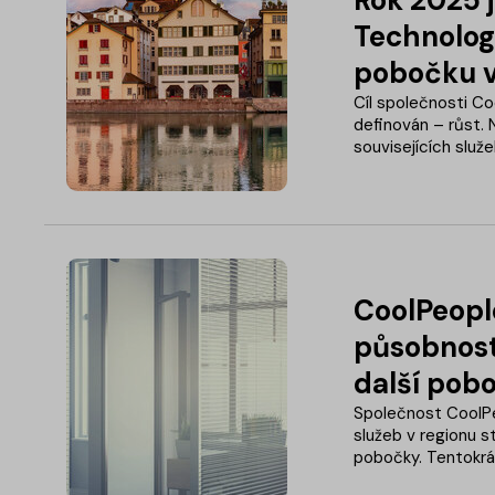
Technolog
pobočku 
Cíl společnosti Co
definován – růst. 
souvisejících služ
expanzi na švýcar
v Curychu.
CoolPeople
působnost
další pob
Společnost CoolPe
služeb v regionu s
pobočky. Tentokrá
Marek Jakub vybudu