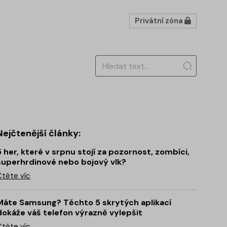
Privátní zóna
Nejčtenější články:
5 her, které v srpnu stojí za pozornost, zombíci,
superhrdinové nebo bojový vlk?
Čtěte víc
Máte Samsung? Těchto 5 skrytých aplikací
dokáže váš telefon výrazně vylepšit
Čtěte víc