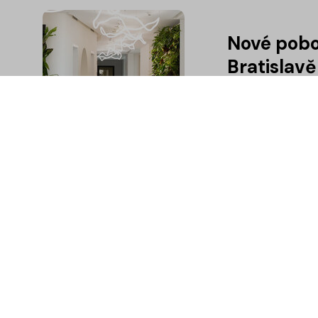
Nové pobo
Bratislavě
expanzi
S nadšením oznamu
Zcela nová je pobo
dosavadní došlo v 
milníky na cestě k
Společen
očima Coo
Společenská odpo
zohledňovat při r