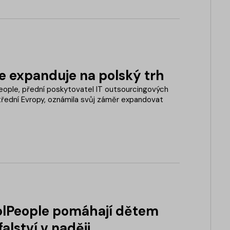
e expanduje na polský trh
ople, přední poskytovatel IT outsourcingových
třední Evropy, oznámila svůj záměr expandovat
oolPeople pomáhají dětem
alství v naději