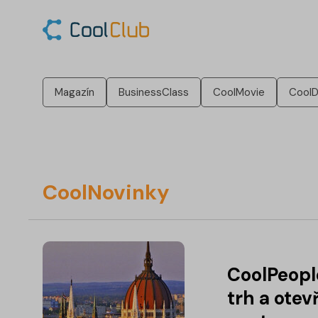
Magazín
BusinessClass
CoolMovie
CoolD
CoolNovinky
CoolPeopl
trh a otev