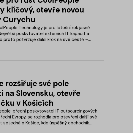
y klíčový, otevře novou
v Curychu
olPeople Technology je pro letošní rok jasně
Největší poskytovatel externích IT kapacit a
eb proto potvrzuje další krok na své cestě –
ský trh se současným otevřením nové pobočky
 rozšiřuje své pole
i na Slovensku, otevře
očku v Košicích
ople, přední poskytovatel IT outsourcingových
třední Evropy, se rozhodla pro otevření další své
t se jedná o Košice, kde úspěšný obchodník
je další perspektivní business.