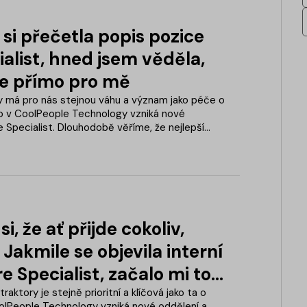
si přečetla popis pozice
alist, hned jsem věděla,
ole přímo pro mě
y má pro nás stejnou váhu a význam jako péče o
to v CoolPeople Technology vzniká nové
re Specialist. Dlouhodobě věříme, že nejlepší
alenty uvnitř firmy a o to větší radost máme, že
 vhodné kandidáty našli přímo mezi našimi
a Klapačová pro pozici Care Specialistky dobrý
si, že ať přijde cokoliv,
 Jakmile se objevila interní
e Specialist, začalo mi to
t smysl
traktory je stejně prioritní a klíčová jako ta o
oolPeople Technology vzniká nové oddělení a