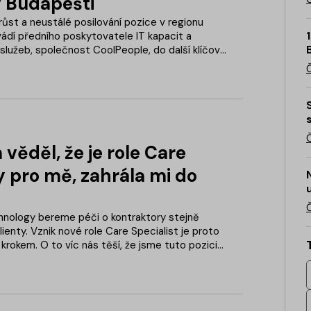
 Budapešti
 růst a neustálé posilování pozice v regionu
vádí předního poskytovatele IT kapacit a
lužeb, společnost CoolPeople, do další klíčové
kem v mezinárodní expanzi se stává Maďarsko.
věděl, že je role Care
y pro mě, zahrála mi do
nology bereme péči o kontraktory stejně
lienty. Vznik nové role Care Specialist je proto
krokem. O to víc nás těší, že jsme tuto pozici
 našli pro ni nadšené kolegy přímo v našem týmu.
vu se tak prvním Care Specialistou stává Daniel
nové roli nejvíce líbí?