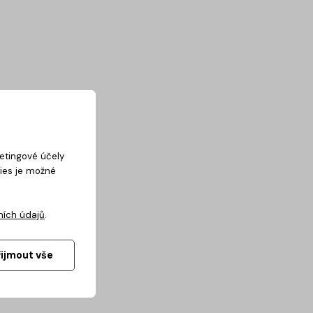
ketingové účely
kies je možné
ních údajů
.
řijmout vše