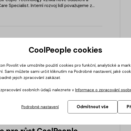
re Specialist. Interní rozvoj lidí považujeme za
 těší, že jsme nadšené a kompetentní kolegy našli
erních týmech. Na co se v rámci nové role
 Mikuláš, Care Specialist za pražskou pobočku?
ar klientů CoolPeople
CoolPeople cookies
tem i rodičům v těžkých
ton Povolit vše umožníte použití cookies pro funkční, analytické a mar
situacích
í. Sami můžete sami určit kliknutím na Podrobné nastavení, jaké coo
nocích. A to nejen prostřednictvím dárků pod
padně jejich zpracování zakázat.
ve formě dobrých skutků. A tak v tradici
pokračujeme. I letos se Ježíškem stali klienti
o zpracování osobních údajů naleznete v
Informace o zpracování osob
logy a obdarovali tak potřebnější.
Odmítnout vše
P
Podrobné nastavení
e pro růst CoolPeople