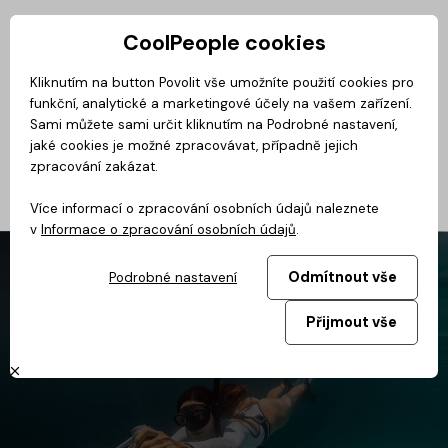
CoolPeople cookies
Privátní zóna
Kliknutím na button Povolit vše umožníte použití cookies pro
funkční, analytické a marketingové účely na vašem zařízení.
Magazín
BusinessClass
CoolMovie
CoolDialog
Podcast
No
Sami můžete sami určit kliknutím na Podrobné nastavení,
jaké cookies je možné zpracovávat, případně jejich
zpracování zakázat.
Více informací o zpracování osobních údajů naleznete
v
Informace o zpracování osobních údajů
.
Odmítnout vše
Podrobné nastavení
Přijmout vše