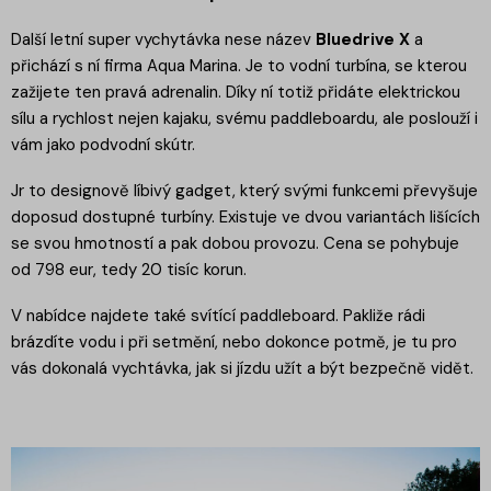
Další letní super vychytávka nese název
Bluedrive X
a
přichází s ní firma Aqua Marina. Je to vodní turbína, se kterou
zažijete ten pravá adrenalin. Díky ní totiž přidáte elektrickou
sílu a rychlost nejen kajaku, svému paddleboardu, ale poslouží i
vám jako podvodní skútr.
Jr to designově líbivý gadget, který svými funkcemi převyšuje
doposud dostupné turbíny. Existuje ve dvou variantách lišících
se svou hmotností a pak dobou provozu. Cena se pohybuje
od 798 eur, tedy 20 tisíc korun.
V nabídce najdete také svítící paddleboard. Pakliže rádi
brázdíte vodu i při setmění, nebo dokonce potmě, je tu pro
vás dokonalá vychtávka, jak si jízdu užít a být bezpečně vidět.