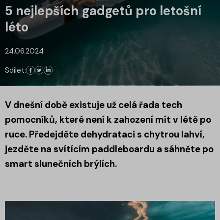
5 nejlepších gadgetů pro letošní
léto
24.06.2024
Sdílet:
V dnešní době existuje už celá řada tech
pomocníků, které není k zahození mít v létě po
ruce. Předejděte dehydrataci s chytrou lahví,
jezděte na svítícím paddleboardu a sáhněte po
smart slunečních brýlích.