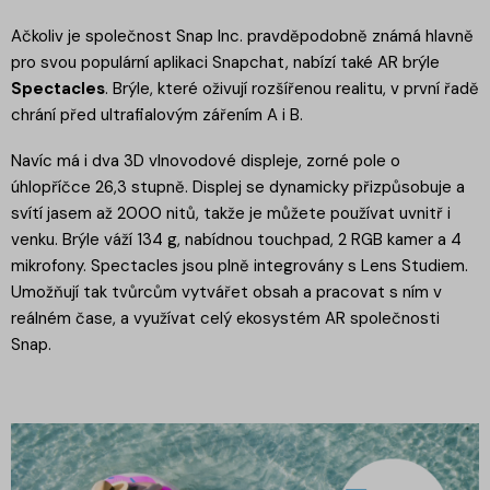
Ačkoliv je společnost Snap Inc. pravděpodobně známá hlavně
pro svou populární aplikaci Snapchat, nabízí také AR brýle
Spectacles
. Brýle, které oživují rozšířenou realitu, v první řadě
chrání před ultrafialovým zářením A i B.
Navíc má i dva 3D vlnovodové displeje, zorné pole o
úhlopříčce 26,3 stupně. Displej se dynamicky přizpůsobuje a
svítí jasem až 2000 nitů, takže je můžete používat uvnitř i
venku. Brýle váží 134 g, nabídnou touchpad, 2 RGB kamer a 4
mikrofony. Spectacles jsou plně integrovány s Lens Studiem.
Umožňují tak tvůrcům vytvářet obsah a pracovat s ním v
reálném čase, a využívat celý ekosystém AR společnosti
Snap.