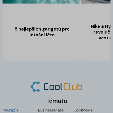
Nike a Hy
5 nejlepších gadgetů pro
revolučn
letošní léto
vestu 
Témata
Magazín
BusinessClass
CoolMovie