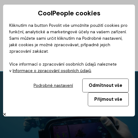
CoolPeople cookies
Privátní zóna
Kliknutím na button Povolit vše umožníte použití cookies pro
funkční, analytické a marketingové účely na vašem zařízení.
No
Magazín
BusinessClass
CoolMovie
CoolDialog
Podcast
Sami můžete sami určit kliknutím na Podrobné nastavení,
jaké cookies je možné zpracovávat, případně jejich
zpracování zakázat.
Více informací o zpracování osobních údajů naleznete
v
Informace o zpracování osobních údajů
.
Odmítnout vše
Podrobné nastavení
Přijmout vše