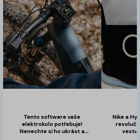
Tento software vaše
Nike a Hy
elektrokolo potřebuje!
revolučn
Nenechte si ho ukrást a
vestu 
sledujte jízdy