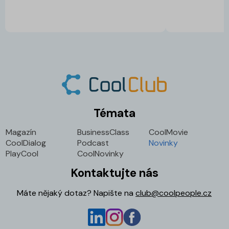
Témata
Magazín
BusinessClass
CoolMovie
CoolDialog
Podcast
Novinky
PlayCool
CoolNovinky
Kontaktujte nás
Máte nějaký dotaz? Napište na
club@coolpeople.cz