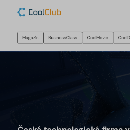
Magazín
BusinessClass
CoolMovie
CoolD
Česká technologická firma vy