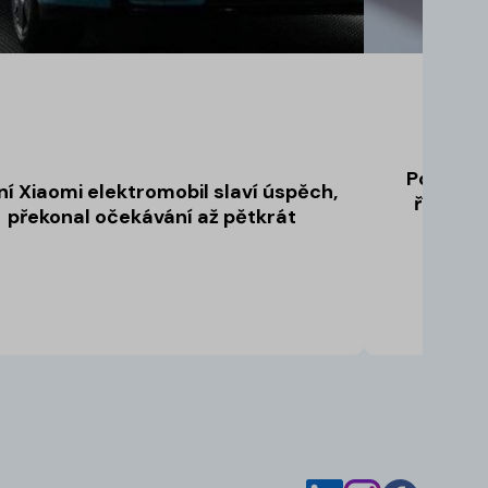
Pokuty v
ní Xiaomi elektromobil slaví úspěch,
řízení:
překonal očekávání až pětkrát