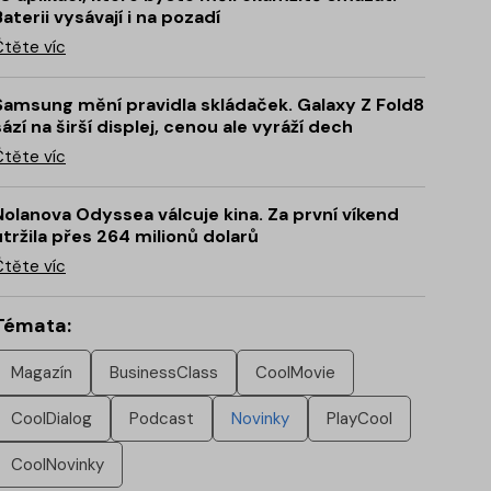
Baterii vysávají i na pozadí
Čtěte víc
Samsung mění pravidla skládaček. Galaxy Z Fold8
sází na širší displej, cenou ale vyráží dech
Čtěte víc
Nolanova Odyssea válcuje kina. Za první víkend
utržila přes 264 milionů dolarů
Čtěte víc
Témata:
Magazín
BusinessClass
CoolMovie
CoolDialog
Podcast
Novinky
PlayCool
CoolNovinky