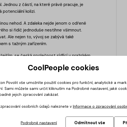
 Jednou z částí, na které právě pracuje, je
potenciální kolizi.
íčinou nehod. A zdaleka nejde jenom o odřené
rého si řidič jednoduše nestihne všimnout.
at. Ale nejen to, vývoj se zabývá také
kem s tažným zařízením.
třejším, se česká společnost sídlící v pražském
řuje na testování auto elektroniky (například
CoolPeople cookies
ále na vývoj a prodej vlastních produktů.
í. To dnes probíhá zejména ve virtuální realitě,
ton Povolit vše umožníte použití cookies pro funkční, analytické a mar
estování řidičem přímo na silnici. Lze tak
í. Sami můžete sami určit kliknutím na Podrobné nastavení, jaké coo
protisměru na dálnici.
padně jejich zpracování zakázat.
o zpracování osobních údajů naleznete v
Informace o zpracování osob
Odmítnout vše
P
Podrobné nastavení