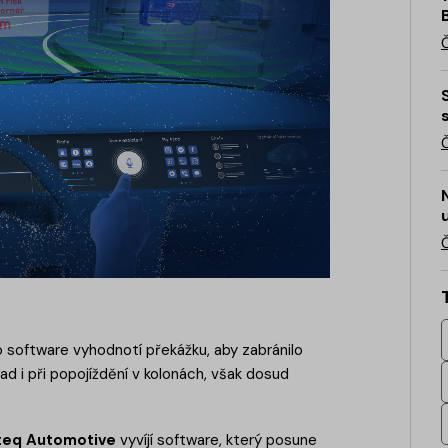
 software vyhodnotí překážku, aby zabránilo
lad i při popojíždění v kolonách, však dosud
iteq Automotive
vyvíjí software, který posune