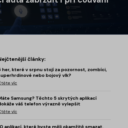
Nejčtenější články:
5 her, které v srpnu stojí za pozornost, zombíci,
superhrdinové nebo bojový vlk?
Čtěte víc
Máte Samsung? Těchto 5 skrytých aplikací
dokáže váš telefon výrazně vylepšit
Čtěte víc
10 aplikací, které byste měli okamžitě smazat.