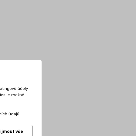
ketingové účely
kies je možné
ních údajů
.
řijmout vše