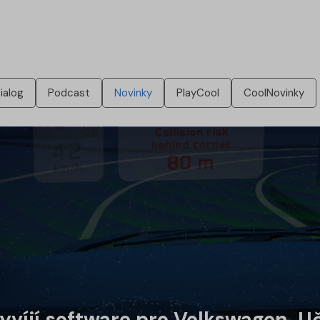
ialog
Podcast
Novinky
PlayCool
CoolNovinky
víjí software pro Volkswagen. Učí