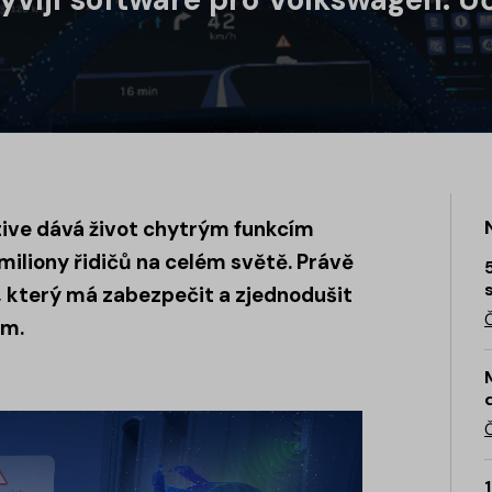
ive dává život chytrým funkcím
 miliony řidičů na celém světě. Právě
 který má zabezpečit a zjednodušit
em.