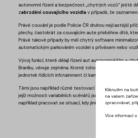
autonomní řízení a bezpečnost „chytrých vozů“ ještě dál.
z
abrzdění couvajícího vozidla
v případě, že zaznamená 
Právě couvání je podle Policie ČR druhou nejčastější př
plechy, častokrát za couvajícím aute přeběhne dítě, kte
Právě takové případy by měl chytrý software minimalizov
automatickým parkováním vozidel s přívěsem nebo vozí
Vývoj funkcí, které dělají řízení aut autonomnějším a chy
Braníku, věnuje zejména. Kromě toho se její činnost zamě
jednotek řídících infotainment či kamerové systémy) a d
Těmi jsou například různé testovací sestavy pro testován
Kliknutím na but
jejíž možnosti variabilních scénářů jsou bohatší než při t
na vašem zařízen
například pracovat se situací, kdy jiné vozidlo najede do 
zpracovávat, pří
Více informací 