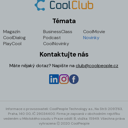
Témata
Magazín
BusinessClass
CoolMovie
CoolDialog
Podcast
Novinky
PlayCool
CoolNovinky
Kontaktujte nás
Máte nějaký dotaz? Napište na
club@coolpeople.cz
Informace o provozovateli: CoolPeople Technology a.s., Na Strži 2097/63,
Praha, 140 00, IČ 29034400.
Firma je zapsaná v obchodním rejstříku
vedeném u Městského soudu v Praze oddíl: B, vložka: 15949. Všechna práva
vyhrazena Ⓒ 2020 CoolPeople