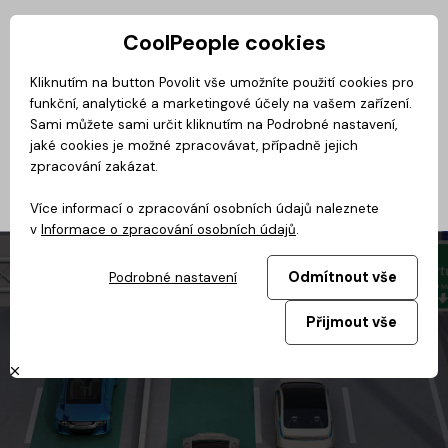
CoolPeople cookies
Privátní zóna
Kliknutím na button Povolit vše umožníte použití cookies pro
funkční, analytické a marketingové účely na vašem zařízení.
No
Magazín
BusinessClass
CoolMovie
CoolDialog
Podcast
Sami můžete sami určit kliknutím na Podrobné nastavení,
jaké cookies je možné zpracovávat, případně jejich
zpracování zakázat.
Více informací o zpracování osobních údajů naleznete
v
Informace o zpracování osobních údajů
.
Odmítnout vše
Podrobné nastavení
Přijmout vše