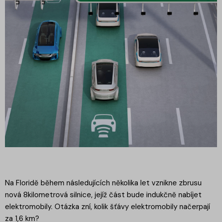
Na Floridě během následujících několika let vznikne zbrusu
nová 8kilometrová silnice, jejíž část bude indukčně nabíjet
elektromobily. Otázka zní, kolik šťávy elektromobily načerpají
za 1,6 km?