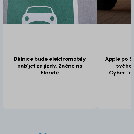
Dálnice bude elektromobily
Apple po 8 
nabíjet za jízdy. Začne na
svého 
Floridě
CyberTru
dob