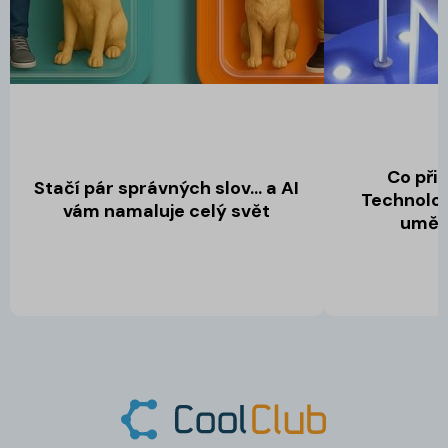
Co při
Stačí pár správných slov… a AI
Technolog
vám namaluje celý svět
umělá