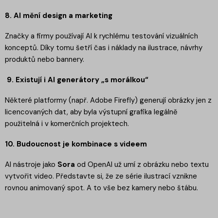
8. AI mění design a marketing
Značky a firmy používají AI k rychlému testování vizuálních
konceptů. Díky tomu šetří čas i náklady na ilustrace, návrhy
produktů nebo bannery.
9. Existují i AI generátory „s morálkou“
Některé platformy (např. Adobe Firefly) generují obrázky jen z
licencovaných dat, aby byla výstupní grafika legálně
použitelná i v komerčních projektech.
10. Budoucnost je kombinace s videem
AI nástroje jako
Sora
od OpenAI už umí z obrázku nebo textu
vytvořit video. Představte si, že ze série ilustrací vznikne
rovnou animovaný spot. A to vše bez kamery nebo štábu.