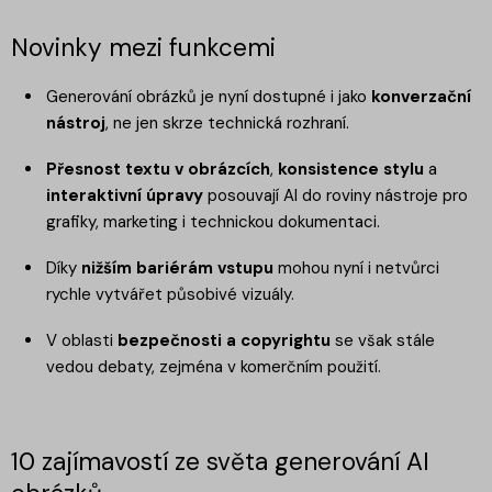
Novinky mezi funkcemi
Generování obrázků je nyní dostupné i jako
konverzační
nástroj
, ne jen skrze technická rozhraní.
Přesnost textu v obrázcích
,
konsistence stylu
a
interaktivní úpravy
posouvají AI do roviny nástroje pro
grafiky, marketing i technickou dokumentaci.
Díky
nižším bariérám vstupu
mohou nyní i netvůrci
rychle vytvářet působivé vizuály.
V oblasti
bezpečnosti a copyrightu
se však stále
vedou debaty, zejména v komerčním použití.
10 zajímavostí ze světa generování AI