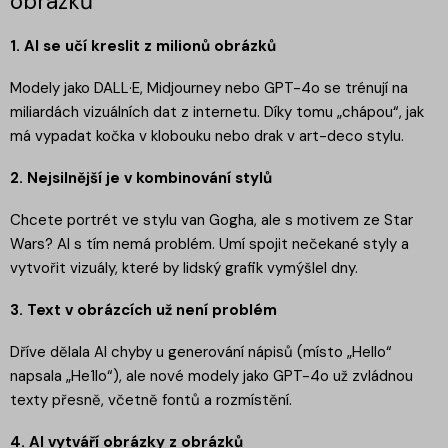
obrázků
1. AI se učí kreslit z milionů obrázků
Modely jako DALL·E, Midjourney nebo GPT-4o se trénují na
miliardách vizuálních dat z internetu. Díky tomu „chápou“, jak
má vypadat kočka v klobouku nebo drak v art-deco stylu.
2. Nejsilnější je v kombinování stylů
Chcete portrét ve stylu van Gogha, ale s motivem ze Star
Wars? AI s tím nemá problém. Umí spojit nečekané styly a
vytvořit vizuály, které by lidský grafik vymýšlel dny.
3. Text v obrázcích už není problém
Dříve dělala AI chyby u generování nápisů (místo „Hello“
napsala „He1lo“), ale nové modely jako GPT-4o už zvládnou
texty přesně, včetně fontů a rozmístění.
4. AI vytváří obrázky z obrázků