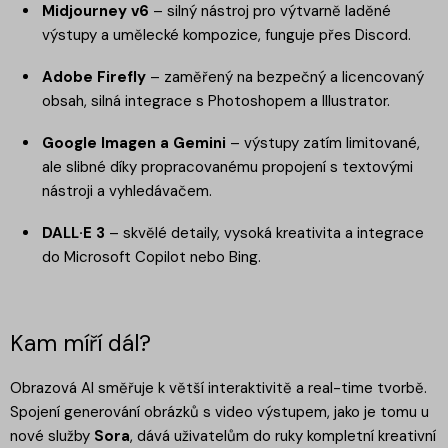
Midjourney v6
– silný nástroj pro výtvarně laděné
výstupy a umělecké kompozice, funguje přes Discord.
Adobe Firefly
– zaměřený na bezpečný a licencovaný
obsah, silná integrace s Photoshopem a Illustrator.
Google Imagen a Gemini
– výstupy zatím limitované,
ale slibné díky propracovanému propojení s textovými
nástroji a vyhledávačem.
DALL·E 3
– skvělé detaily, vysoká kreativita a integrace
do Microsoft Copilot nebo Bing.
Kam míří dál?
Obrazová AI směřuje k větší interaktivitě a real-time tvorbě.
Spojení generování obrázků s video výstupem, jako je tomu u
nové služby
Sora
, dává uživatelům do ruky kompletní kreativní