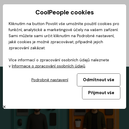
CoolPeople cookies
Privátní zóna
Kliknutím na button Povolit vše umožníte použití cookies pro
funkční, analytické a marketingové účely na vašem zařízení.
Magazín
BusinessClass
CoolMovie
CoolDialog
Podcast
No
Sami můžete sami určit kliknutím na Podrobné nastavení,
jaké cookies je možné zpracovávat, případně jejich
zpracování zakázat.
Více informací o zpracování osobních údajů naleznete
v
Informace o zpracování osobních údajů
.
Odmítnout vše
Podrobné nastavení
Přijmout vše