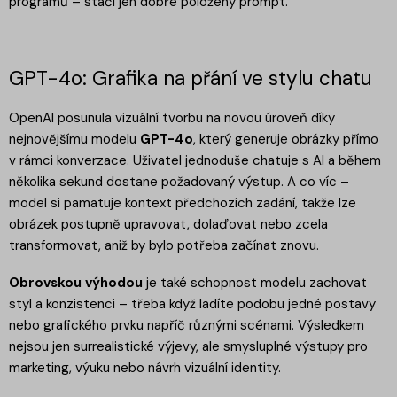
programů – stačí jen dobře položený prompt.
GPT-4o: Grafika na přání ve stylu chatu
OpenAI posunula vizuální tvorbu na novou úroveň díky
nejnovějšímu modelu
GPT-4o
, který generuje obrázky přímo
v rámci konverzace. Uživatel jednoduše chatuje s AI a během
několika sekund dostane požadovaný výstup. A co víc –
model si pamatuje kontext předchozích zadání, takže lze
obrázek postupně upravovat, dolaďovat nebo zcela
transformovat, aniž by bylo potřeba začínat znovu.
Obrovskou výhodou
je také schopnost modelu zachovat
styl a konzistenci – třeba když ladíte podobu jedné postavy
nebo grafického prvku napříč různými scénami. Výsledkem
nejsou jen surrealistické výjevy, ale smysluplné výstupy pro
marketing, výuku nebo návrh vizuální identity.