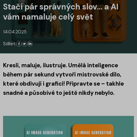
Stačí pár správných slov… a AI
vám namaluje celý svět
14.04.2025
Sdílet:
Kreslí, maluje, ilustruje. Umělá inteligence
během pár sekund vytvoří mistrovské dílo,
které obdivují i grafici! Připravte se – takhle
snadné a působivé to ještě nikdy nebylo.