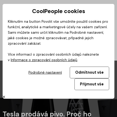
CoolPeople cookies
Privátní zóna
Kliknutím na button Povolit vše umožníte použití cookies pro
funkční, analytické a marketingové účely na vašem zařízení.
No
Magazín
BusinessClass
CoolMovie
CoolDialog
Podcast
Sami můžete sami určit kliknutím na Podrobné nastavení,
jaké cookies je možné zpracovávat, případně jejich
zpracování zakázat.
Více informací o zpracování osobních údajů naleznete
v
Informace o zpracování osobních údajů
.
Odmítnout vše
Podrobné nastavení
Přijmout vše
Tesla prodává pivo. Proč ho