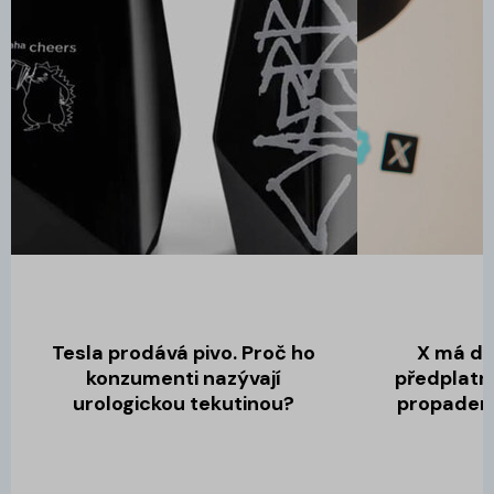
Tesla prodává pivo. Proč ho
X má dv
konzumenti nazývají
předplatn
urologickou tekutinou?
propadem 