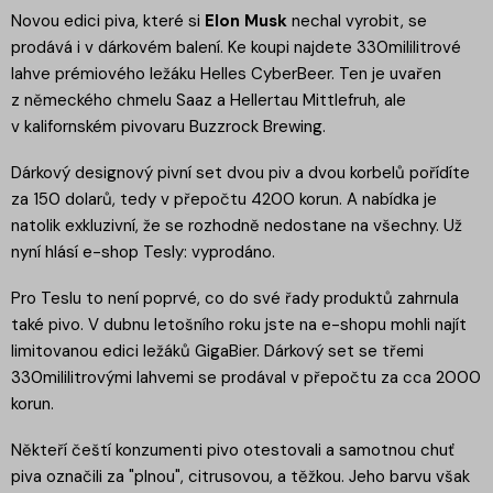
Novou edici piva, které si
Elon Musk
nechal vyrobit, se
prodává i v dárkovém balení. Ke koupi najdete 330mililitrové
lahve prémiového ležáku Helles CyberBeer. Ten je uvařen
z německého chmelu Saaz a Hellertau Mittlefruh, ale
v kalifornském pivovaru Buzzrock Brewing.
Dárkový designový pivní set dvou piv a dvou korbelů pořídíte
za 150 dolarů, tedy v přepočtu 4200 korun. A nabídka je
natolik exkluzivní, že se rozhodně nedostane na všechny. Už
nyní hlásí e-shop Tesly: vyprodáno.
Pro Teslu to není poprvé, co do své řady produktů zahrnula
také pivo. V dubnu letošního roku jste na e-shopu mohli najít
limitovanou edici ležáků GigaBier. Dárkový set se třemi
330mililitrovými lahvemi se prodával v přepočtu za cca 2000
korun.
Někteří čeští konzumenti pivo otestovali a samotnou chuť
piva označili za "plnou", citrusovou, a těžkou. Jeho barvu však