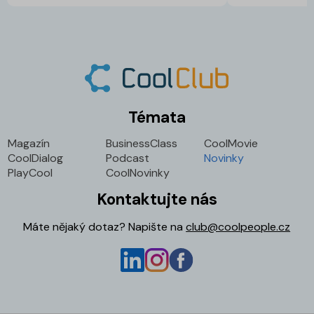
Témata
Magazín
BusinessClass
CoolMovie
CoolDialog
Podcast
Novinky
PlayCool
CoolNovinky
Kontaktujte nás
Máte nějaký dotaz? Napište na
club@coolpeople.cz