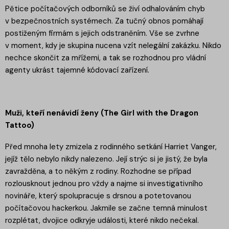
Pětice počítačových odborníků se živí odhalováním chyb
v bezpečnostních systémech. Za tučný obnos pomáhají
postiženým firmám s jejich odstraněním. Vše se zvrhne
v moment, kdy je skupina nucena vzít nelegální zakázku. Nikdo
nechce skončit za mřížemi, a tak se rozhodnou pro vládní
agenty ukrást tajemné kódovací zařízení.
Muži, kteří nenávidí ženy (The Girl with the Dragon
Tattoo)
Před mnoha lety zmizela z rodinného setkání Harriet Vanger,
jejíž tělo nebylo nikdy nalezeno. Její strýc si je jistý, že byla
zavražděna, a to někým z rodiny. Rozhodne se případ
rozlousknout jednou pro vždy a najme si investigativního
novináře, který spolupracuje s drsnou a potetovanou
počítačovou hackerkou. Jakmile se začne temná minulost
rozplétat, dvojice odkryje události, které nikdo nečekal.