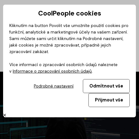
CoolPeople cookies
Privátní zóna
Kliknutím na button Povolit vše umožníte použití cookies pro
funkční, analytické a marketingové účely na vašem zařízení.
CoolMovie
Magazín
BusinessClass
CoolDialog
Podcast
No
Sami můžete sami určit kliknutím na Podrobné nastavení,
jaké cookies je možné zpracovávat, případně jejich
zpracování zakázat.
Více informací o zpracování osobních údajů naleznete
v
Informace o zpracování osobních údajů
.
Odmítnout vše
Podrobné nastavení
Přijmout vše