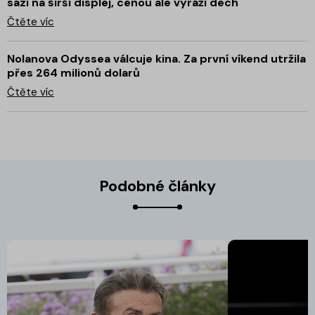
sází na širší displej, cenou ale vyráží dech
Čtěte víc
Nolanova Odyssea válcuje kina. Za první víkend utržila
přes 264 milionů dolarů
Čtěte víc
Podobné články