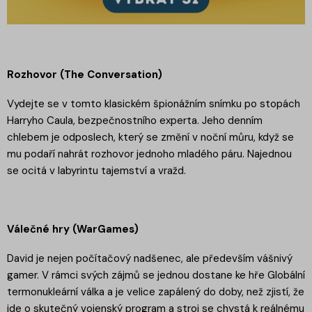
Rozhovor (The Conversation)
Vydejte se v tomto klasickém špionážním snímku po stopách
Harryho Caula, bezpečnostního experta. Jeho denním
chlebem je odposlech, který se změní v noční můru, když se
mu podaří nahrát rozhovor jednoho mladého páru. Najednou
se ocitá v labyrintu tajemství a vražd.
Válečné hry (WarGames)
David je nejen počítačový nadšenec, ale především vášnivý
gamer. V rámci svých zájmů se jednou dostane ke hře Globální
termonukleární válka a je velice zapálený do doby, než zjistí, že
jde o skutečný vojenský program a stroj se chystá k reálnému