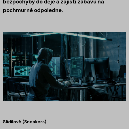
bezpochyby do děje a zajistí zábavu na
pochmurné odpoledne.
Slídilové (Sneakers)