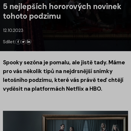
5 nejlepších hororových novinek
tohoto podzimu
12.10.2023
Sdílet:
Spooky sezóna je pomalu, ale jistě tady. Máme
pro vás několik tipů na nejdrsnější snímky
letošního podzimu, které vás právě teď chtějí
vyděsit na platformách Netflix a HBO.