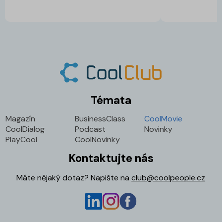
Témata
Magazín
BusinessClass
CoolMovie
CoolDialog
Podcast
Novinky
PlayCool
CoolNovinky
Kontaktujte nás
Máte nějaký dotaz? Napište na
club@coolpeople.cz