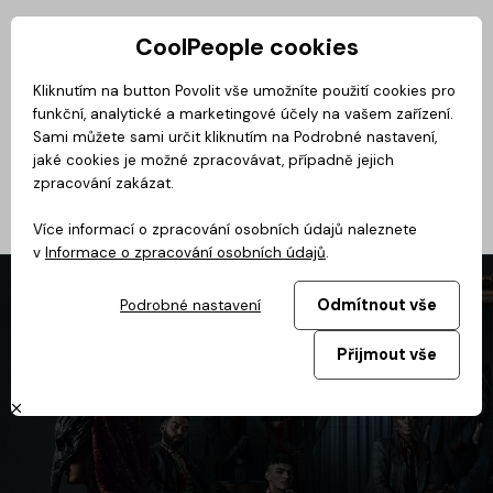
CoolPeople cookies
Privátní zóna
Kliknutím na button Povolit vše umožníte použití cookies pro
funkční, analytické a marketingové účely na vašem zařízení.
CoolMovie
Magazín
BusinessClass
CoolDialog
Podcast
No
Sami můžete sami určit kliknutím na Podrobné nastavení,
jaké cookies je možné zpracovávat, případně jejich
zpracování zakázat.
Více informací o zpracování osobních údajů naleznete
v
Informace o zpracování osobních údajů
.
Odmítnout vše
Podrobné nastavení
Přijmout vše