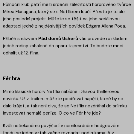
Půlnoční klub patří mezi srdeční záležitosti hororového tvůrce
Mikea Flanagana, který se s Netflixem loučí. Přesto je tu ale
jeho poslední projekt. Můžete se těšit na jeho seriálovou
adaptaci jedné z nejděsivějších povídek Edgara Allana Poea.
Příběh s názvem
Pád domů Usherů
vás provede rozkladem
jedné rodiny zahalené do oparu tajemství. To budete moci
odhalit už 12. října.
Fér hra
Mimo klasické horory Netflix nabídne i žhavou thrillerovou
novinku. Už z traileru můžete pociťovat napětí, které by se
dalo krájet, a tak není divu, že se Netflix nezdráhal do snímku
investovat nemalé peníze. O co ve Fér hře jde?
Kvůli nečekanému povýšení v nemilosrdném hedgeovém
fondu se jeden vztah začne rozpadat pod rukama. A v