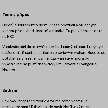
Temný případ
Hororů a thrillerů bylo dost, v čase podzimu a studených
večerů přijde vhod i kvalitní kriminálka. Tu pro změnu najdete
na HBO.
V pokračování detektivního seriálu
Temný případ
, který nyní
nabídne třetí sérii, se setkáte se sériovým vrahem. Budete se
potýkat se zmizením osmi mužů v mrazivé noci a do
vyšetřování se pustí detektivky Liz Danvers a Evangeline
Navarro.
Setkání
Baví vás konspirační teorie a zajímá téma vesmíru a
mimozemšťanů? Pak vás bude bavit Netflixový počin