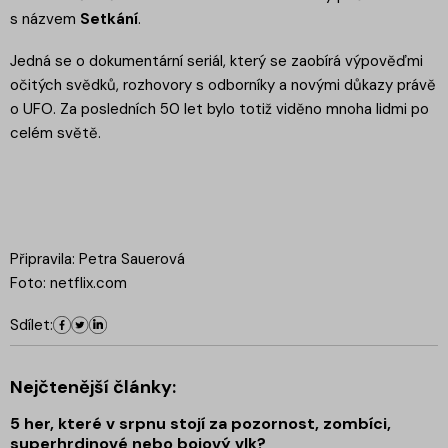
s názvem
Setkání
.
Jedná se o dokumentární seriál, který se zaobírá výpověďmi
očitých svědků, rozhovory s odborníky a novými důkazy právě
o UFO. Za posledních 50 let bylo totiž viděno mnoha lidmi po
celém světě.
Připravila: Petra Sauerová
Foto: netflix.com
Sdílet:
Nejčtenější články:
5 her, které v srpnu stojí za pozornost, zombíci,
superhrdinové nebo bojový vlk?