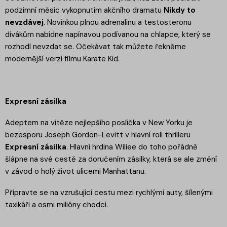
podzimní měsíc vykopnutím akčního dramatu
Nikdy to
nevzdávej
. Novinkou plnou adrenalinu a testosteronu
divákům nabídne napínavou podívanou na chlapce, který se
rozhodl nevzdat se. Očekávat tak můžete řekněme
modernější verzi filmu Karate Kid.
Expresní zásilka
Adeptem na vítěze nejlepšího poslíčka v New Yorku je
bezesporu Joseph Gordon-Levitt v hlavní roli thrilleru
Expresní zásilka
. Hlavní hrdina Wiliee do toho pořádně
šlápne na své cestě za doručením zásilky, která se ale změní
v závod o holý život ulicemi Manhattanu.
Připravte se na vzrušující cestu mezi rychlými auty, šílenými
taxikáři a osmi milióny chodci.