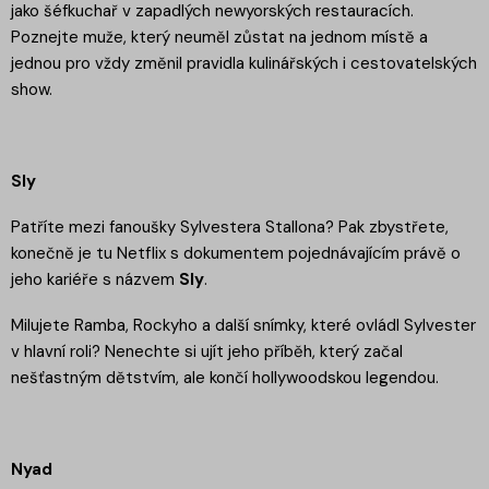
jako šéfkuchař v zapadlých newyorských restauracích.
Poznejte muže, který neuměl zůstat na jednom místě a
jednou pro vždy změnil pravidla kulinářských i cestovatelských
show.
Sly
Patříte mezi fanoušky Sylvestera Stallona? Pak zbystřete,
konečně je tu Netflix s dokumentem pojednávajícím právě o
jeho kariéře s názvem
Sly
.
Milujete Ramba, Rockyho a další snímky, které ovládl Sylvester
v hlavní roli? Nenechte si ujít jeho příběh, který začal
nešťastným dětstvím, ale končí hollywoodskou legendou.
Nyad