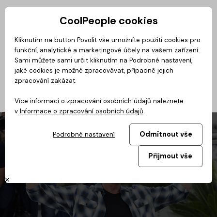
CoolPeople cookies
Privátní zóna
Kliknutím na button Povolit vše umožníte použití cookies pro
funkční, analytické a marketingové účely na vašem zařízení.
CoolMovie
Magazín
BusinessClass
CoolDialog
Podcast
No
Sami můžete sami určit kliknutím na Podrobné nastavení,
jaké cookies je možné zpracovávat, případně jejich
zpracování zakázat.
Více informací o zpracování osobních údajů naleznete
v
Informace o zpracování osobních údajů
.
Odmítnout vše
Podrobné nastavení
Přijmout vše