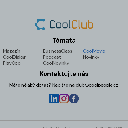
Témata
Magazín
BusinessClass
CoolMovie
CoolDialog
Podcast
Novinky
PlayCool
CoolNovinky
Kontaktujte nás
Máte nějaký dotaz? Napište na
club@coolpeople.cz