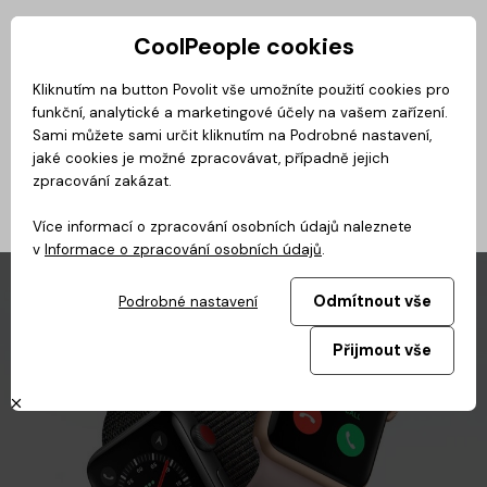
CoolPeople cookies
Privátní zóna
Kliknutím na button Povolit vše umožníte použití cookies pro
funkční, analytické a marketingové účely na vašem zařízení.
No
Magazín
BusinessClass
CoolMovie
CoolDialog
Podcast
Sami můžete sami určit kliknutím na Podrobné nastavení,
jaké cookies je možné zpracovávat, případně jejich
zpracování zakázat.
Více informací o zpracování osobních údajů naleznete
v
Informace o zpracování osobních údajů
.
Odmítnout vše
Podrobné nastavení
Přijmout vše