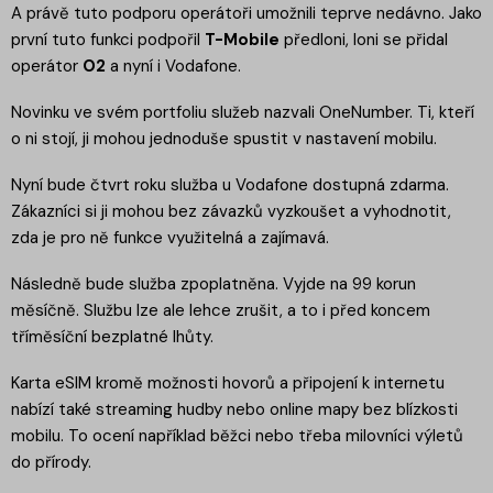
A právě tuto podporu operátoři umožnili teprve nedávno. Jako
první tuto funkci podpořil
T-Mobile
předloni, loni se přidal
operátor
O2
a nyní i Vodafone.
Novinku ve svém portfoliu služeb nazvali OneNumber. Ti, kteří
o ni stojí, ji mohou jednoduše spustit v nastavení mobilu.
Nyní bude čtvrt roku služba u Vodafone dostupná zdarma.
Zákazníci si ji mohou bez závazků vyzkoušet a vyhodnotit,
zda je pro ně funkce využitelná a zajímavá.
Následně bude služba zpoplatněna. Vyjde na 99 korun
měsíčně. Službu lze ale lehce zrušit, a to i před koncem
tříměsíční bezplatné lhůty.
Karta eSIM kromě možnosti hovorů a připojení k internetu
nabízí také streaming hudby nebo online mapy bez blízkosti
mobilu. To ocení například běžci nebo třeba milovníci výletů
do přírody.