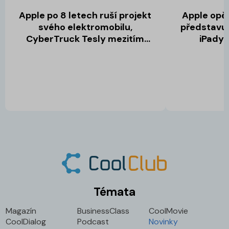
Apple po 8 letech ruší projekt
Apple opě
svého elektromobilu,
představuj
CyberTruck Tesly mezitím
iPady 
dobývá Evropu
Témata
Magazín
BusinessClass
CoolMovie
CoolDialog
Podcast
Novinky