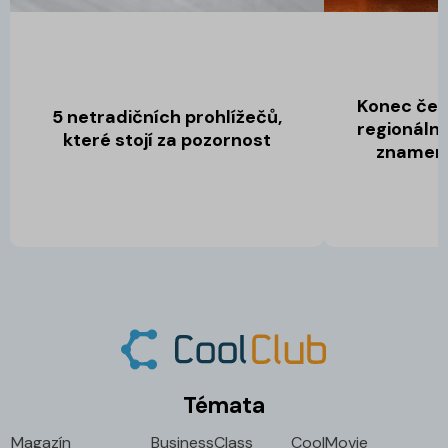
Konec čes
5 netradičních prohlížečů,
regionální
které stojí za pozornost
znamená
Témata
Magazín
BusinessClass
CoolMovie