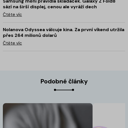
Samsung mění pravidla skládaček. Galaxy Z Fold8
sází na širší displej, cenou ale vyráží dech
Čtěte víc
Nolanova Odyssea válcuje kina. Za první víkend utržila
přes 264 milionů dolarů
Čtěte víc
Podobné články