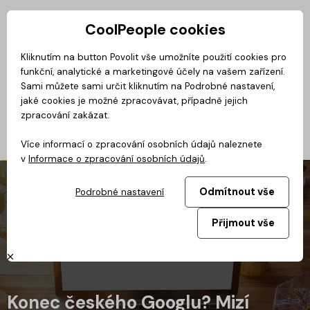
CoolPeople cookies
Privátní zóna
Kliknutím na button Povolit vše umožníte použití cookies pro
funkční, analytické a marketingové účely na vašem zařízení.
No
Magazín
BusinessClass
CoolMovie
CoolDialog
Podcast
Sami můžete sami určit kliknutím na Podrobné nastavení,
jaké cookies je možné zpracovávat, případně jejich
zpracování zakázat.
Více informací o zpracování osobních údajů naleznete
v
Informace o zpracování osobních údajů
.
Odmítnout vše
Podrobné nastavení
Přijmout vše
Konec českého Googlu? Mizí