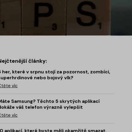
Nejčtenější články:
5 her, které v srpnu stojí za pozornost, zombíci,
superhrdinové nebo bojový vlk?
Čtěte víc
Máte Samsung? Těchto 5 skrytých aplikací
dokáže váš telefon výrazně vylepšit
Čtěte víc
10 aplikací, které byste měli okamžitě smazat.