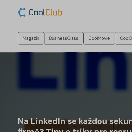
Magazín
BusinessClass
CoolMovie
CoolD
Na LinkedIn se každou sekund
firmě? Tipy a triky pro recru