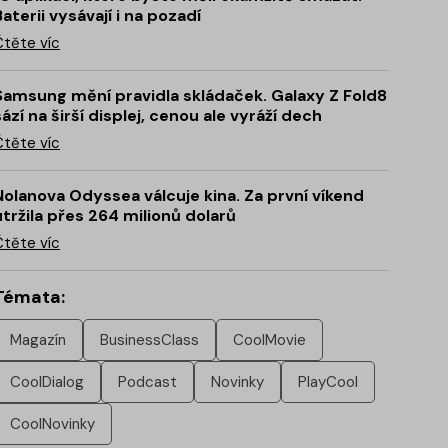
Baterii vysávají i na pozadí
Čtěte víc
Samsung mění pravidla skládaček. Galaxy Z Fold8
sází na širší displej, cenou ale vyráží dech
Čtěte víc
Nolanova Odyssea válcuje kina. Za první víkend
utržila přes 264 milionů dolarů
Čtěte víc
Témata:
Magazín
BusinessClass
CoolMovie
CoolDialog
Podcast
Novinky
PlayCool
CoolNovinky