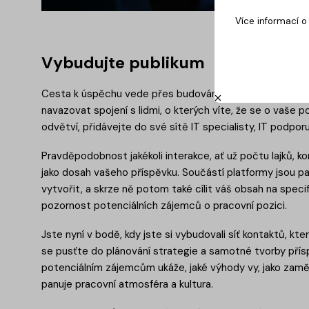
Více informací 
Vybudujte publikum
Cesta k úspěchu vede přes budování publika, které bude
navazovat spojení s lidmi, o kterých víte, že se o vaše p
odvětví, přidávejte do své sítě IT specialisty, IT podpo
Pravděpodobnost jakékoli interakce, ať už počtu lajků, ko
jako dosah vašeho příspěvku. Součástí platformy jsou pa
vytvořit, a skrze ně potom také cílit váš obsah na specif
pozornost potenciálních zájemců o pracovní pozici.
Jste nyní v bodě, kdy jste si vybudovali síť kontaktů, k
se pusťte do plánování strategie a samotné tvorby přís
potenciálním zájemcům ukáže, jaké výhody vy, jako zaměs
panuje pracovní atmosféra a kultura.