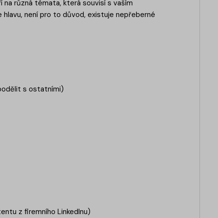
 na různá témata, která souvisí s vaším
e hlavu, není pro to důvod, existuje nepřeberné
podělit s ostatními)
tentu z firemního LinkedInu)