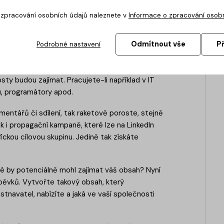
o zpracování osobních údajů naleznete v
Informace o zpracování osob
Odmítnout vše
P
Podrobné nastavení
 reagovat na vaše příspěvky. Je proto třeba
osty budou zajímat. Pracujete-li například v IT
ru, programátory apod.
mentářů či sdílení, tak raketově poroste, stejně
k i propagační kampaně, které lze na LinkedIn
ickou cílovou skupinu. Jedině tak získáte
teré by potenciálně mohl zajímat váš obsah? Nyní
pěvků. Vytvořte takový obsah, který
tnavatel, nabízíte a jaká ve vaší společnosti