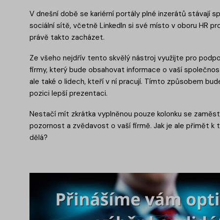
V dnešní době se kariérní portály plné inzerátů stávají
sociální sítě, včetně LinkedIn si své místo v oboru HR pr
právě takto zacházet.
Ze všeho nejdřív tento skvělý nástroj využijte pro podp
firmy, který bude obsahovat informace o vaší společnosti, 
ale také o lidech, kteří v ní pracují. Tímto způsobem bu
pozici lepší prezentaci.
Nestačí mít zkrátka vyplněnou pouze kolonku se zaměst
pozornost a zvědavost o vaší firmě. Jak je ale přimět k 
dělá?