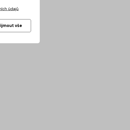
ních údajů
.
řijmout vše