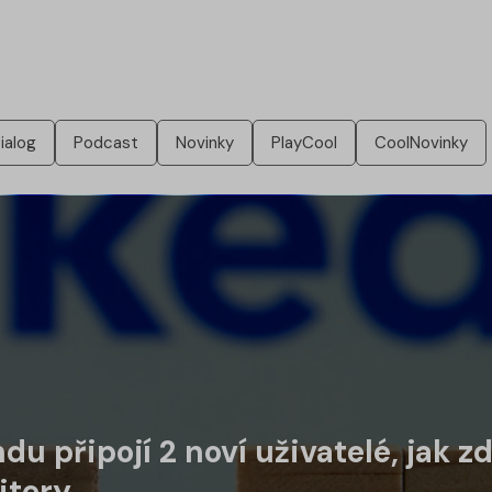
ialog
Podcast
Novinky
PlayCool
CoolNovinky
u připojí 2 noví uživatelé, jak z
itery