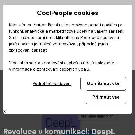
CoolPeople cookies
Privátní zóna
Kliknutím na button Povolit vše umožníte použití cookies pro
funkční, analytické a marketingové účely na vašem zařízení.
No
Magazín
BusinessClass
CoolMovie
CoolDialog
Podcast
Sami můžete sami určit kliknutím na Podrobné nastavení,
jaké cookies je možné zpracovávat, případně jejich
zpracování zakázat.
Více informací o zpracování osobních údajů naleznete
v
Informace o zpracování osobních údajů
.
Odmítnout vše
Podrobné nastavení
Přijmout vše
Revoluce v komunikaci: DeepL