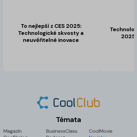
To nejlepší z CES 2025:
Technolog
Technologické skvosty a
2025,
neuvěřitelné inovace
Témata
Magazín
BusinessClass
CoolMovie