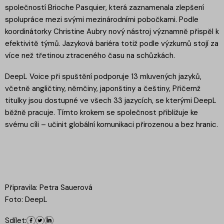
společností Brioche Pasquier, která zaznamenala zlepšení
spolupráce mezi svými mezinárodními pobočkami. Podle
koordinátorky Christine Aubry nový nástroj významně přispěl k
efektivitě týmů. Jazyková bariéra totiž podle výzkumů stojí za
více než třetinou ztraceného času na schůzkách.
DeepL Voice při spuštění podporuje 13 mluvených jazyků,
včetně angličtiny, němčiny, japonštiny a češtiny, Přičemž
titulky jsou dostupné ve všech 33 jazycích, se kterými DeepL
běžně pracuje. Tímto krokem se společnost přibližuje ke
svému cíli – učinit globální komunikaci přirozenou a bez hranic.
Připravila: Petra Sauerová
Foto: DeepL
Sdílet: