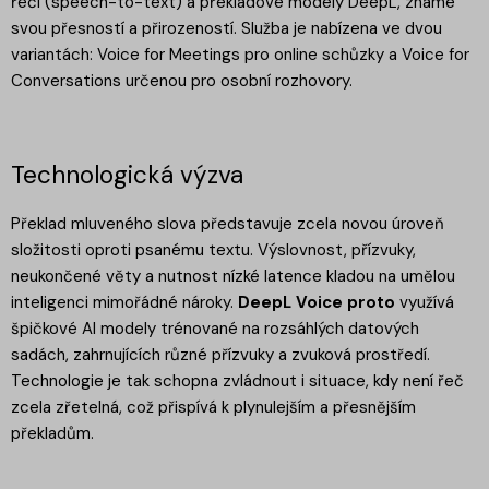
řeči (speech-to-text) a překladové modely DeepL, známé
svou přesností a přirozeností. Služba je nabízena ve dvou
variantách: Voice for Meetings pro online schůzky a Voice for
Conversations určenou pro osobní rozhovory.
Technologická výzva
Překlad mluveného slova představuje zcela novou úroveň
složitosti oproti psanému textu. Výslovnost, přízvuky,
neukončené věty a nutnost nízké latence kladou na umělou
inteligenci mimořádné nároky.
DeepL Voice proto
využívá
špičkové AI modely trénované na rozsáhlých datových
sadách, zahrnujících různé přízvuky a zvuková prostředí.
Technologie je tak schopna zvládnout i situace, kdy není řeč
zcela zřetelná, což přispívá k plynulejším a přesnějším
překladům.